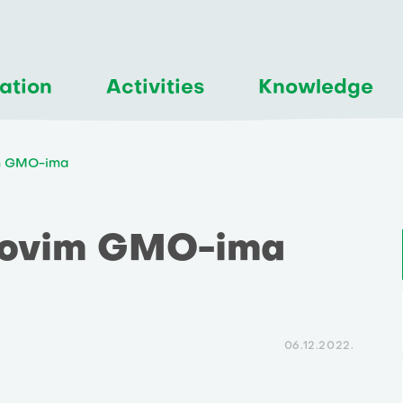
ation
Activities
Knowledge
im GMO-ima
 novim GMO-ima
06.12.2022.