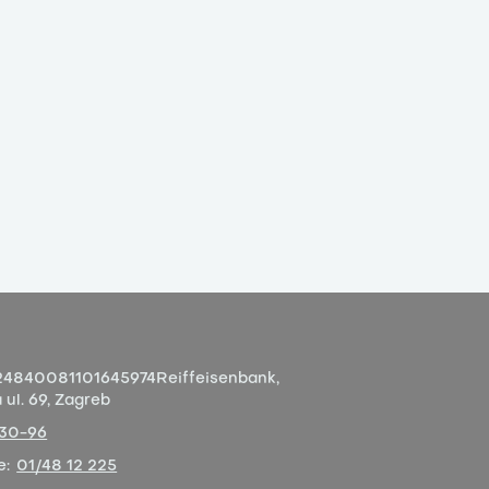
4840081101645974
Reiffeisenbank,
ul. 69, Zagreb
-30-96
e:
01/48 12 225