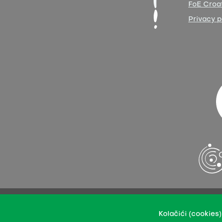
FoE Croat
Privacy p
You may upload our content in an integral or revised ver
Kolačići (cookies)
This per