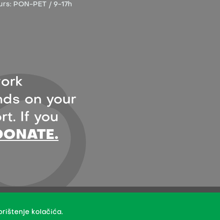
urs:
PON-PET / 9-17h
ork
ds on your
t. If you
DONATE.
- under the terms of the Creative Commons Attribution 4.0
rištenje kolačića.
creators.