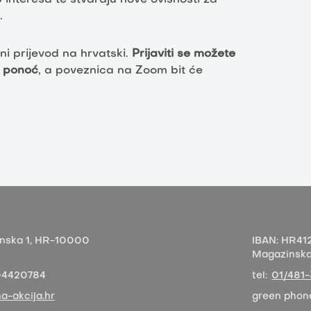
.
ni prijevod na hrvatski.
Prijaviti se možete
u ponoć
, a poveznica na Zoom bit će
nska 1,
HR-10000
IBAN:
HR412
Magazinska 
04420784
tel:
01/481
a-akcija.hr
green phon