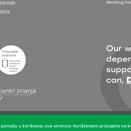
ia logo
Working ho
olicy
Our w
depen
suppor
can,
sion with the indication of the organisation Zelena akcija/FoE Croatia 
International License.
 pomažu u korištenju ove stranice. Korištenjem pristajete na ko
mission does not apply to stock photos and embedded content of other 