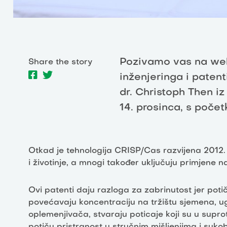
Pozivamo vas na we
Share the story
inženjeringa i patent
dr. Christoph Then i
14. prosinca, s poče
Otkad je tehnologija CRISP/Cas razvijena 2012. g
i životinje, a mnogi također uključuju primjene n
Ovi patenti daju razloga za zabrinutost jer poti
povećavaju koncentraciju na tržištu sjemena, u
oplemenjivača, stvaraju poticaje koji su u suprotn
potiču pristranost u stručnim mišljenjima i suko