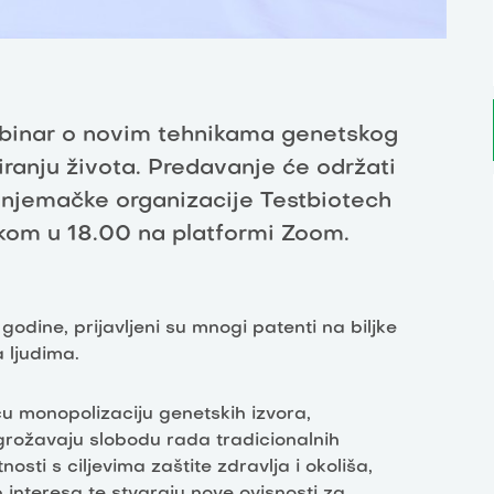
binar o novim tehnikama genetskog
iranju života. Predavanje će održati
z njemačke organizacije Testbiotech
tkom u 18.00 na platformi Zoom.
odine, prijavljeni su mnogi patenti na biljke
a ljudima.
ču monopolizaciju genetskih izvora,
grožavaju slobodu rada tradicionalnih
osti s ciljevima zaštite zdravlja i okoliša,
b interesa te stvaraju nove ovisnosti za