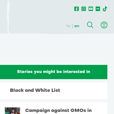
hr
en
Stories you might be interested in
Black and White List
Campaign against GMOs in