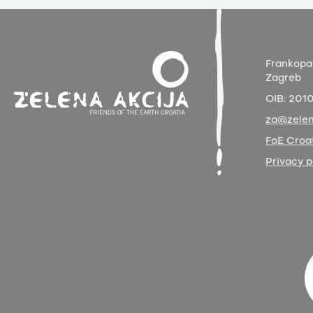
Frankopa
Zagreb
OIB:
201
za@zelen
FoE Croat
Privacy p