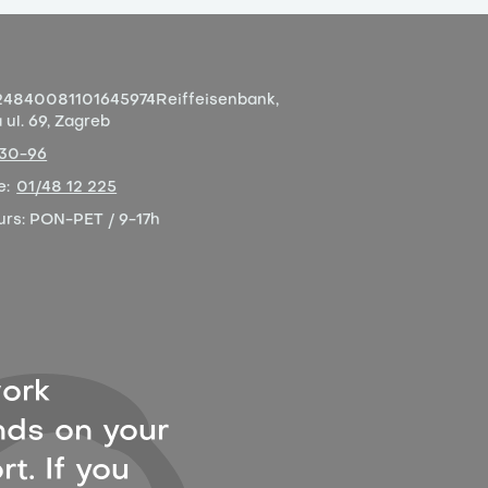
4840081101645974
Reiffeisenbank,
ul. 69, Zagreb
-30-96
e:
01/48 12 225
urs:
PON-PET / 9-17h
ork
ds on your
t. If you