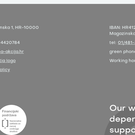
nska 1,
HR-10000
IBAN:
HR412
Magazinska 
04420784
tel:
01/481
a-akcija.hr
green phon
ia logo
Working ho
olicy
Our w
depen
suppor