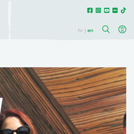
hr
en