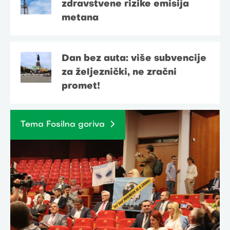
zdravstvene rizike emisija
metana
Dan bez auta: više subvencije
za željeznički, ne zračni
promet!
Tema Fosilna goriva