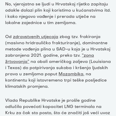
No, vjerojatno se ljudi u Hrvatskoj rijetko zapitaju
odakle dolazi plin koji koristimo u kućanstvima itd.
i kako njegovo vađenje i prerada utječe na
lokalne zajednice u tim zemljama.
Od
zdravstvenih utjecaja
zbog tzv. frakiranja
(masivno hridrauličko frakturiranje), dominantne
metode vađenja plina u SAD-u koja je u Hrvatskoj
zabranjena 2021. godine, preko tzv.
“zona
žrtvovanja”
na obali američkog zaljeva (Louisiana
i Texas) do potpirivanja sukoba i kršenja ljudskih
prava u zemljama poput
Mozambika
, na
kontinentu koji istovremeno trpi teške posljedice
klimatskih promjena.
Vlada Republike Hrvatske je prošle godine
odlučila povećati kapacitet LNG terminala na
Krku za čak sto posto, što će značiti još veći uvoz