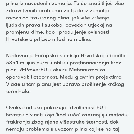
plina iz navedenih zemalja. To će značiti još više
zdravstvenih problema za ljude iz zemalja
izvoznica frakiranog plina, još više kršenja
ljudskih prava i sukoba, povećan utjecaj na
promjenu klime, kao i produljenje ovisnosti
Hrvatske o prljavom fosilnom plinu.
Nedavno je Europska komisija Hrvatskoj odobrila
585,1 milijun eura u obliku pretfinanciranja kroz
plan REPowerEU u okviru Mehanizma za
oporavak i otpornost. Među glavnim projektima
Vlade u tom planu jest upravo proširenje krčkog
terminala.
Ovakve odluke pokazuju i dvoličnost EU i
hrvatskih vlasti koje ‘kod kuće’ zabranjuju metodu
frakiranja zbog njene višestruke štetnosti, dok
nemaju problema s uvozom plina koji se na taj