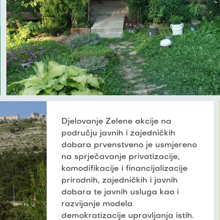
Djelovanje Zelene akcije na
području javnih i zajedničkih
dobara prvenstveno je usmjereno
na sprječavanje privatizacije,
komodifikacije i financijalizacije
prirodnih, zajedničkih i javnih
dobara te javnih usluga kao i
razvijanje modela
demokratizacije upravljanja istih.