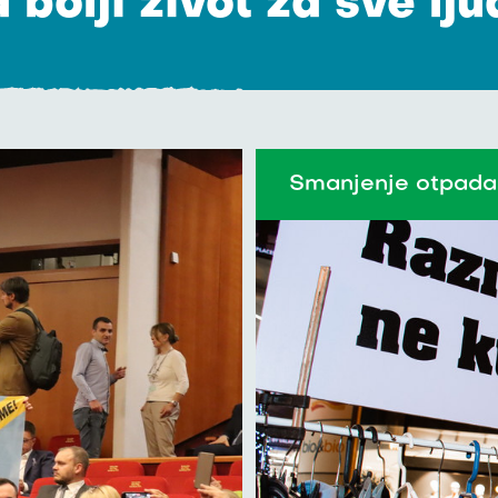
 bolji život za sve lj
Smanjenje otpada