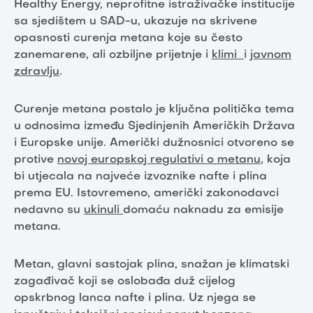
Healthy Energy, neprofitne istraživačke institucije
sa sjedištem u SAD-u, ukazuje na skrivene
opasnosti curenja metana koje su često
zanemarene, ali ozbiljne prijetnje i
klimi
i
javnom
zdravlju
.
Curenje metana postalo je ključna politička tema
u odnosima između Sjedinjenih Američkih Država
i Europske unije. Američki dužnosnici otvoreno se
protive
novoj europskoj regulativi o metanu
, koja
bi utjecala na najveće izvoznike nafte i plina
prema EU. Istovremeno, američki zakonodavci
nedavno su
ukinuli
domaću naknadu za emisije
metana.
Metan, glavni sastojak plina, snažan je klimatski
zagađivač koji se oslobađa duž cijelog
opskrbnog lanca nafte i plina. Uz njega se