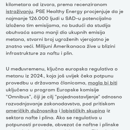
kilometara od izvora, prema recenziranom
istraživanju
. PSE Healthy Energy procjenjuje da je
najmanje 126.000 ljudi u SAD-u potencijalno
izloženo tim emisijama, no budući da studija
obuhvaća samo manji dio ukupnih emisija
metana, stvarni broj ugroženih vjerojatno je
znatno veći. Milijuni Amerikanaca žive u blizini
infrastrukture za naftu i plin.
U međuvremenu, ključna europska regulativa o
metanu iz 2024., koja još uvijek čeka potpunu
provedbu u državama članicama,
mogla bi biti
uključena u program Europske komisije
“Omnibus”, čiji je cilj “pojednostavljenje” odnosno
razvodnjavanje zakonodavstva, pod pritiskom
američkih dužnosnika
i
lobističkih skupina
iz
sektora nafte i plina. Ako se regulativa u
potpunosti provede, obvezat će naftne i plinske