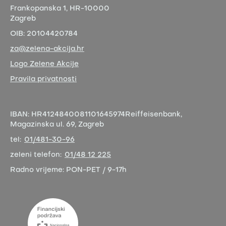
Frankopanska 1,
HR-10000
Zagreb
OIB:
20104420784
za@zelena-akcija.hr
Logo Zelene Akcije
Pravila privatnosti
IBAN:
HR4124840081101645974
Reiffeisenbank,
Magazinska ul. 69, Zagreb
tel:
01/481-30-96
zeleni telefon:
01/48 12 225
Radno vrijeme:
PON-PET / 9-17h