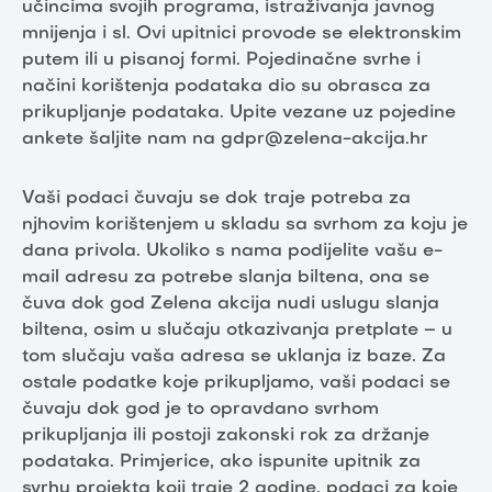
učincima svojih programa, istraživanja javnog
mnijenja i sl. Ovi upitnici provode se elektronskim
putem ili u pisanoj formi. Pojedinačne svrhe i
načini korištenja podataka dio su obrasca za
prikupljanje podataka. Upite vezane uz pojedine
ankete šaljite nam na gdpr@zelena-akcija.hr
Vaši podaci čuvaju se dok traje potreba za
njhovim korištenjem u skladu sa svrhom za koju je
dana privola. Ukoliko s nama podijelite vašu e-
mail adresu za potrebe slanja biltena, ona se
čuva dok god Zelena akcija nudi uslugu slanja
biltena, osim u slučaju otkazivanja pretplate – u
tom slučaju vaša adresa se uklanja iz baze. Za
ostale podatke koje prikupljamo, vaši podaci se
čuvaju dok god je to opravdano svrhom
prikupljanja ili postoji zakonski rok za držanje
podataka. Primjerice, ako ispunite upitnik za
svrhu projekta koji traje 2 godine, podaci za koje