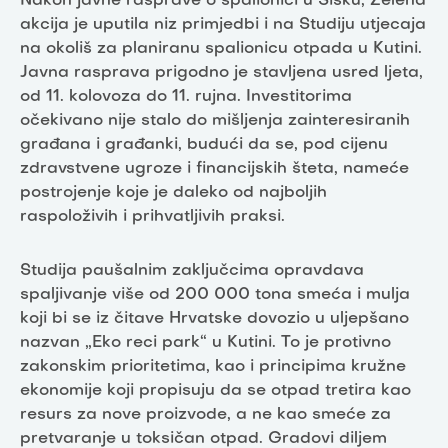
Nakon javne rasprave o spalionici u Sisku, Zelena
akcija je uputila niz primjedbi i na Studiju utjecaja
na okoliš za planiranu spalionicu otpada u Kutini.
Javna rasprava prigodno je stavljena usred ljeta,
od 11. kolovoza do 11. rujna. Investitorima
očekivano nije stalo do mišljenja zainteresiranih
građana i građanki, budući da se, pod cijenu
zdravstvene ugroze i financijskih šteta, nameće
postrojenje koje je daleko od najboljih
raspoloživih i prihvatljivih praksi.
Studija paušalnim zaključcima opravdava
spaljivanje više od 200 000 tona smeća i mulja
koji bi se iz čitave Hrvatske dovozio u uljepšano
nazvan „Eko reci park“ u Kutini. To je protivno
zakonskim prioritetima, kao i principima kružne
ekonomije koji propisuju da se otpad tretira kao
resurs za nove proizvode, a ne kao smeće za
pretvaranje u toksičan otpad. Gradovi diljem