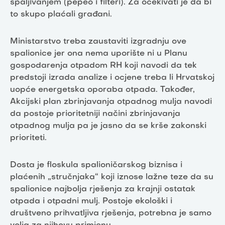
spaljivanjem (pepeo i filteri). Za očekivati je da bi
to skupo plaćali građani.
Ministarstvo treba zaustaviti izgradnju ove
spalionice jer ona nema uporište ni u Planu
gospodarenja otpadom RH koji navodi da tek
predstoji izrada analize i ocjene treba li Hrvatskoj
uopće energetska oporaba otpada. Također,
Akcijski plan zbrinjavanja otpadnog mulja navodi
da postoje prioritetniji načini zbrinjavanja
otpadnog mulja pa je jasno da se krše zakonski
prioriteti.
Dosta je floskula spalioničarskog biznisa i
plaćenih „stručnjaka“ koji iznose lažne teze da su
spalionice najbolja rješenja za krajnji ostatak
otpada i otpadni mulj. Postoje ekološki i
društveno prihvatljiva rješenja, potrebna je samo