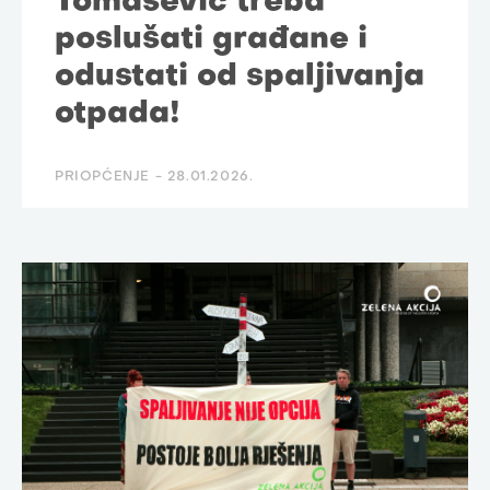
Tomašević treba
poslušati građane i
odustati od spaljivanja
otpada!
PRIOPĆENJE -
28.01.2026.