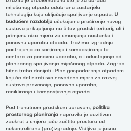
izrazito je problematično što je za obradu
miješanog otpada odabrana zastarjela
tehnologija koja uključuje spaljivanje otpada.
U
budućem razdoblju
očekujemo proširenje novog
sustava prikupljanja na čitav gradski teritorij, ali i
primjenu niza mjera za smanjenja nastanka i
ponovnu uporabu otpada. Tražimo izgradnju
postrojenja za sortiranje i kompostiranje te
centara za ponovnu uporabu, a i odustajanje od
planiranog spaljivanja miješanog otpada. Zagreb
hitno treba donijeti i Plan gospodarenja otpadom
koji će definirati sve navedene mjere za razvoj
sustava prevencije, ponovne uporabe,
recikliranja i kompostiranja otpada.
Pod trenutnom gradskom upravom,
politika
prostornog planiranja
napravila je pozitivan
zaokret u smjeru jače zaštite prostora od
nekontrolirane (pre)izgradnje. Vidljiva je jasna