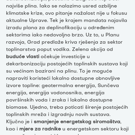
najviše plina. Iako se nalazimo usred ozbiljne
klimatske krize, ovo pitanje nažalost nije u fokusu
aktualne Uprave. Tek je krajem mandata najavila
izradu plana za deplinofikaciju u određenim
sektorima iako nedovoljno brzo. Uz to, u Planu
razvoja, Grad predlaže kriva rješenja za sektor
toplinarstva poput vodika. Zelena akcija od
buduće vlasti
očekuje investicije u
dekarbonizaciju postojećih toplinskih sustava koji
su većinom bazirani na plinu. To je moguće
napraviti koristeći lokalno dostupne obnovljive
izvore topline: geotermalna energija, Sunčeva
energija, energija vodonosnika, energija
površinskih voda i zraka i lokalno dostupne
biomase. Ujedno, treba poticati širenje postojećih
toplinskih mreža i izgradnju novih sustava.
Ključno je i
smanjenje energetskog siromaštva
,
kao i
mjere za radnike
u energetskom sektoru koji