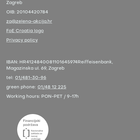
Zagreb
OIB:
20104420784
za@zelena-akcija.hr
FoE Croatia logo
Privacy policy
IBAN:
HR4124840081101645974
Reiffeisenbank,
Magazinska ul. 69, Zagreb
tel:
01/481-30-96
green phone:
01/48 12 225
Working hours:
PON-PET / 9-17h