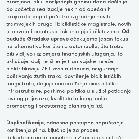
promjena, ali u posljednjih godinu dana došlo je
do početka realizacije nekih od obećanih
projekata poput početka izgradnje novih
tramvajskih pruga i biciklističke magistrale, novih
tramvaja i autobusa i širenja pješačkih zona.
Od
buduće Gradske uprave
očekujemo jasan fokus
na alternative korištenju automobila, što treba
biti vidljivo i iz omjera financijskih ulaganja. To
uključuje: daljnje širenje tramvajske mreže,
elektrifikaciju ZET-ovih autobusa, osiguranje
poštivanja žutih traka, dovršenje biciklističkih
magistrala, daljnje unapređenje biciklističke
infrastrukture, parkirna politika u službi poticanja
javnog prijevoza, kvalitetnija integracija
prometnog i prostornog planiranja itd.
Deplinofikacija
, odnosno postupno napuštanje
korištenja plina, ključno je za proces
dekarbonizacije, posebno u Zagrebu koji troši