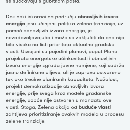
se suočavaju s gubitkom posla.
Dok neki iskoraci na području
obnovljivih izvora
energije
jesu učinjeni, politika zelene tranzicije, uz
pomoć obnovljivih izvora energija, je
nezadovoljavajuća i može se zaključiti da ona nije
bila visoko na listi prioriteta aktualne gradske
vlasti. Usvojeni su pojedini planovi, poput Plana
projekata energetske učinkovitosti i obnovljivih
izvora energije zgrada javne namjene, koji sadrže
jasno definirane ciljeve, ali je zapravo ostvareno
tek oko trećine planiranih kapaciteta. Nažalost,
projekt demokratizacije obnovljivih izvora
energije, prije svega kroz modele građanske
energije, uopće nije ostvaren u mandatu ove
vlasti. Stoga, Zelena akcija od
buduće vlasti
zahtijeva prioritiziranje ovakvih modela u procesu
zelene tranzicije.