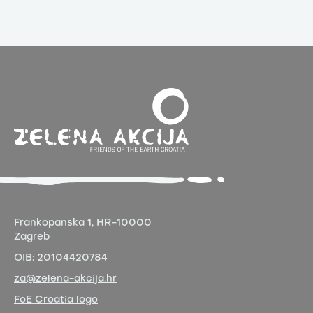
Frankopanska 1,
HR-10000
Zagreb
OIB:
20104420784
za@zelena-akcija.hr
FoE Croatia logo