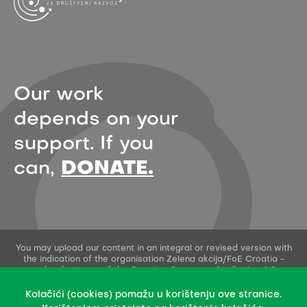
Our work
depends on your
support. If you
can,
DONATE.
You may upload our content in an integral or revised version with
the indication of the organisation Zelena akcija/FoE Croatia -
under the terms of the Creative Commons Attribution 4.0
International License.
This permission does not apply to stock photos and embedded
Kolačići (cookies) pomažu u korištenju ove stranice.
content of other creators.