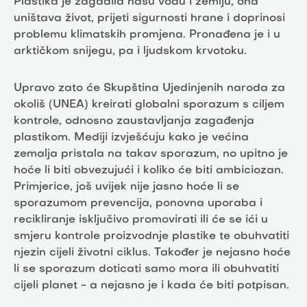
Plastika je zagadila našu vodu i zemlju, ona
uništava život, prijeti sigurnosti hrane i doprinosi
problemu klimatskih promjena. Pronađena je i u
arktičkom snijegu, pa i ljudskom krvotoku.
Upravo zato će Skupština Ujedinjenih naroda za
okoliš (UNEA) kreirati globalni sporazum s ciljem
kontrole, odnosno zaustavljanja zagađenja
plastikom. Mediji izvješćuju kako je većina
zemalja pristala na takav sporazum, no upitno je
hoće li biti obvezujući i koliko će biti ambiciozan.
Primjerice, još uvijek nije jasno hoće li se
sporazumom prevencija, ponovna uporaba i
recikliranje isključivo promovirati ili će se ići u
smjeru kontrole proizvodnje plastike te obuhvatiti
njezin cijeli životni ciklus. Također je nejasno hoće
li se sporazum doticati samo mora ili obuhvatiti
cijeli planet - a nejasno je i kada će biti potpisan.