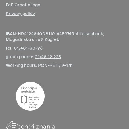
FoE Croatia logo
Privacy policy
IBAN:
HR4124840081101645974
Reiffeisenbank,
Magazinska ul. 69, Zagreb
tel:
01/481-30-96
green phone:
01/48 12 225
Working hours:
PON-PET / 9-17h