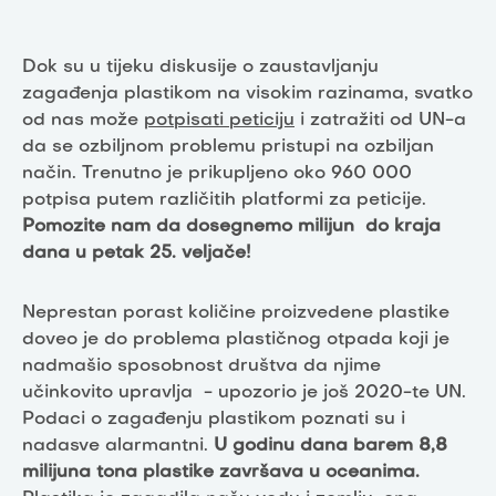
Dok su u tijeku diskusije o zaustavljanju
zagađenja plastikom na visokim razinama, svatko
od nas može
potpisati peticiju
i zatražiti od UN-a
da se ozbiljnom problemu pristupi na ozbiljan
način.
Trenutno je prikupljeno oko 960 000
potpisa putem različitih platformi za peticije.
Pomozite nam da dosegnemo milijun do kraja
dana u petak 25. veljače!
Neprestan porast količine proizvedene plastike
doveo je do problema plastičnog otpada koji je
nadmašio sposobnost društva da njime
učinkovito upravlja - upozorio je još 2020-te UN.
Podaci o zagađenju plastikom poznati su i
nadasve alarmantni.
U godinu dana barem 8,8
milijuna tona plastike završava u oceanima.