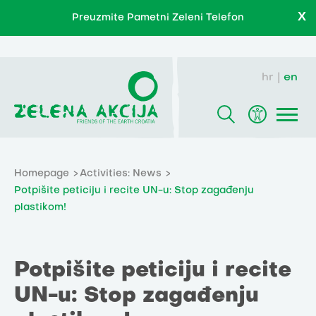
X
Preuzmite Pametni Zeleni Telefon
hr
en
Homepage
Activities: News
Potpišite peticiju i recite UN-u: Stop zagađenju
plastikom!
Potpišite peticiju i recite
UN-u: Stop zagađenju