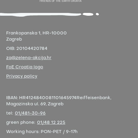
Frankopanska 1,
HR-10000
Zagreb
OIB:
20104420784
za@zelena-akcija.hr
FoE Croatia logo
Privacy policy
IBAN:
HR4124840081101645974
Reiffeisenbank,
Magazinska ul. 69, Zagreb
tel:
01/481-30-96
green phone:
01/48 12 225
Working hours:
PON-PET / 9-17h