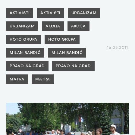
AKTIVISTI
AKTIVISTI
URBANIZAM
URBANIZAM
AKCIJA
AKCIJA
HOTO GRUPA
HOTO GRUPA
16.03.2011.
MILAN BANDIĆ
MILAN BANDIĆ
PRAVO NA GRAD
PRAVO NA GRAD
MATRA
MATRA