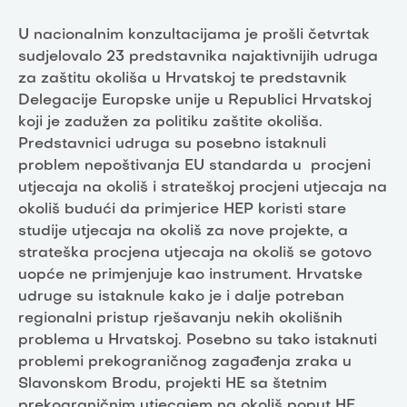
U nacionalnim konzultacijama je prošli četvrtak
sudjelovalo 23 predstavnika najaktivnijih udruga
za zaštitu okoliša u Hrvatskoj te predstavnik
Delegacije Europske unije u Republici Hrvatskoj
koji je zadužen za politiku zaštite okoliša.
Predstavnici udruga su posebno istaknuli
problem nepoštivanja EU standarda u procjeni
utjecaja na okoliš i strateškoj procjeni utjecaja na
okoliš budući da primjerice HEP koristi stare
studije utjecaja na okoliš za nove projekte, a
strateška procjena utjecaja na okoliš se gotovo
uopće ne primjenjuje kao instrument. Hrvatske
udruge su istaknule kako je i dalje potreban
regionalni pristup rješavanju nekih okolišnih
problema u Hrvatskoj. Posebno su tako istaknuti
problemi prekograničnog zagađenja zraka u
Slavonskom Brodu, projekti HE sa štetnim
prekograničnim utjecajem na okoliš poput HE