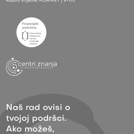
Radno vrijeme:
PON-PET / 9-17h
Naš rad ovisi o
tvojoj podršci.
Ako možeš,