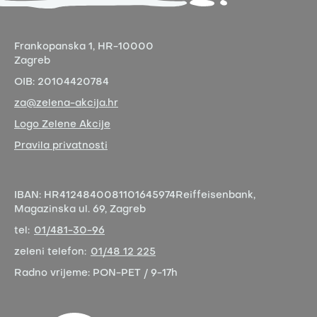
Frankopanska 1,
HR-10000
Zagreb
OIB:
20104420784
za@zelena-akcija.hr
Logo Zelene Akcije
Pravila privatnosti
IBAN:
HR4124840081101645974
Reiffeisenbank,
Magazinska ul. 69, Zagreb
tel:
01/481-30-96
zeleni telefon:
01/48 12 225
Radno vrijeme:
PON-PET / 9-17h