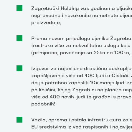
Zagrebački Holding vas godinama pljačka
nepravedne i nezakonito nametnute cijen
proizvedete;
Prema novom prijedlogu cjenika Zagrebač
trostruko više za nekvalitetnu uslugu k
(primjerice, povećanje sa 25kn na 100kn,
Izgovor za najavljeno drastično poskupljen
zapošljavanje više od 400 ljudi u Čistoći.
da je potrebno zaposliti 10x manje ljudi
po količini, kojeg Zagreb ni ne planira us
više od 400 novih ljudi te građani s pravom
podobnih!
Vozila, oprema i ostala infrastruktura za
EU sredstvima iz već raspisanih i najavlj