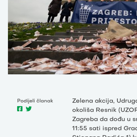
Zelena akcija, Udrug
Podijeli članak
okoliša Resnik (UZOR
Zagreba da dođu u sri
11:55 sati ispred Gr