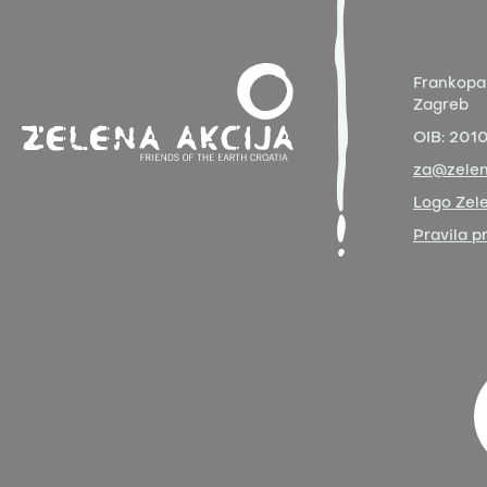
Frankopa
Zagreb
OIB:
201
za@zelen
Logo Zele
Pravila p