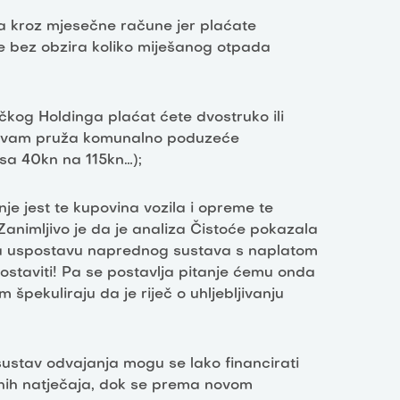
 kroz mjesečne račune jer plaćate
e bez obzira koliko miješanog otpada
kog Holdinga plaćat ćete dvostruko ili
oju vam pruža komunalno poduzeće
 sa 40kn na 115kn…);
je jest te kupovina vozila i opreme te
 Zanimljivo je da je analiza Čistoće pokazala
 za uspostavu naprednog sustava s naplatom
postaviti! Pa se postavlja pitanje ćemu onda
 špekuliraju da je riječ o uhljebljivanju
 sustav odvajanja mogu se lako financirati
enih natječaja, dok se prema novom