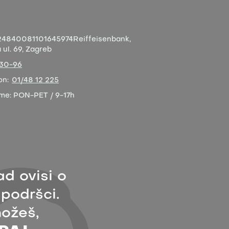
4840081101645974
Reiffeisenbank,
ul. 69, Zagreb
-30-96
on:
01/48 12 225
eme:
PON-PET / 9-17h
ad ovisi o
 podršci.
ožeš,