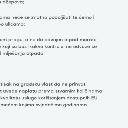
ih džepova;
ama neće se znatno poboljšati te ćemo i
po ulicama;
nom pragu, a ne da odvojen otpad morate
 koji su bez ikakve kontrole, ne odvoze se
 i miješanja otpada
itisak na gradsku vlast da ne prihvati
st uvede naplatu prema stvarnim količinama
kvalitetu usluge korištenjem dostupnih EU
a smećem kojima svjedočimo godinama.