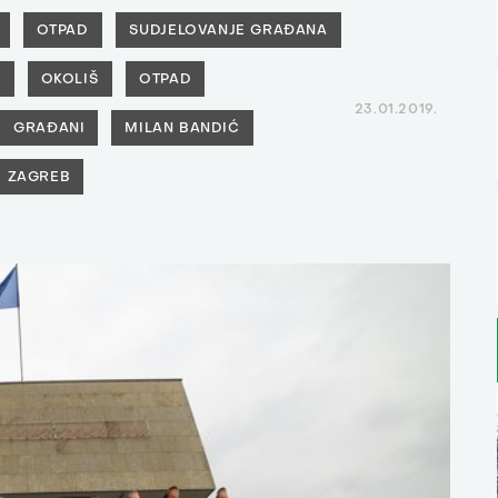
OTPAD
SUDJELOVANJE GRAĐANA
Ć
OKOLIŠ
OTPAD
23.01.2019.
GRAĐANI
MILAN BANDIĆ
ZAGREB