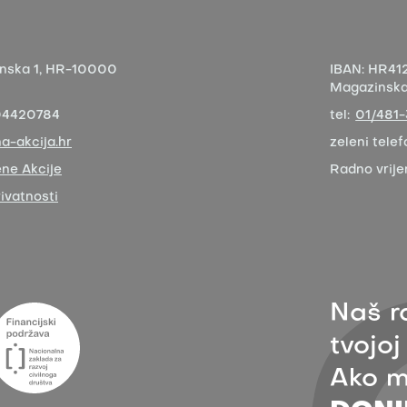
nska 1,
HR-10000
IBAN:
HR412
Magazinska 
04420784
tel:
01/481
a-akcija.hr
zeleni telef
ne Akcije
Radno vrij
rivatnosti
Naš r
tvojoj
Ako m