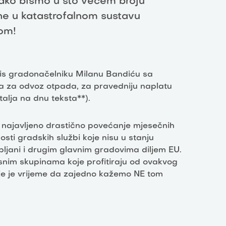
kako bismo u što većem broju
ne u katastrofalnom sustavu
om!
is gradonačelniku Milanu Bandiću sa
na za odvoz otpada, za pravedniju naplatu
etalja na dnu teksta**).
ajavljeno drastično povećanje mjesečnih
sti gradskih službi koje nisu u stanju
ubljani i drugim glavnim gradovima diljem EU.
snim skupinama koje profitiraju od ovakvog
nje je vrijeme da zajedno kažemo NE tom