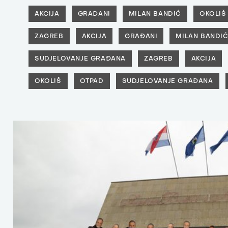
AKCIJA
GRAĐANI
MILAN BANDIĆ
OKOLIŠ
ZAGREB
AKCIJA
GRAĐANI
MILAN BANDI
SUDJELOVANJE GRAĐANA
ZAGREB
AKCIJA
OKOLIŠ
OTPAD
SUDJELOVANJE GRAĐANA