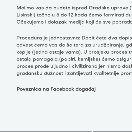
Molimo vas da budete ispred Gradske uprave (
Lisinski) točno u 5 do 12 kada ćemo formirati d
Očekujemo i dolazak medija koji će sve popratiti
Procedura je jednostavna: Dobit ćete dva dopis
odvest ćemo vas do šaltera za urudžbiranje, gd
kopije (jedna ostaje vama). U prosjeku proces tr
ostala pomagala (papiri, kemijske) ćemo osigurat
proces prođe uljudno i civilizirano jer nismo došl
građansku dužnost i zahtijevati kvalitetnije pro
Poveznica na Facebook događaj