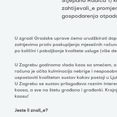
Stjepana Radića 1) 
zahtijevali_e promje
gospodarenja otpad
U zgradi Gradske uprave ćemo urudžbirati dop
zahtjevima protiv poskupljenja mjesečnih raču
po količini i poboljšanje kvalitete usluge (više d
U Zagrebu godinama vlada kaos sa smećem, a n
računa je očita kulminacija nebrige i nesposobno
uspostaviti kvalitetan sustav kakav postoji u Lj
U Zagrebu se sustav prilagođava raznim intere
kaosa, a sve na štetu građana i građanki. Kraj
kaosu!
Jeste li znali_e?