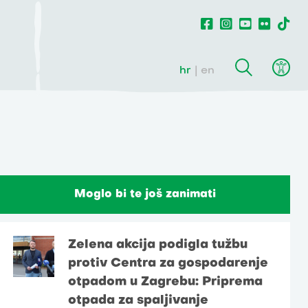
hr
en
u
Moglo bi te još zanimati
Zelena akcija podigla tužbu
protiv Centra za gospodarenje
otpadom u Zagrebu: Priprema
otpada za spaljivanje