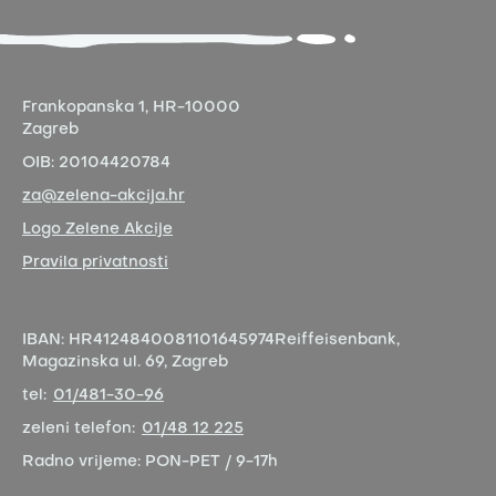
Frankopanska 1,
HR-10000
Zagreb
OIB:
20104420784
za@zelena-akcija.hr
Logo Zelene Akcije
Pravila privatnosti
IBAN:
HR4124840081101645974
Reiffeisenbank,
Magazinska ul. 69, Zagreb
tel:
01/481-30-96
zeleni telefon:
01/48 12 225
Radno vrijeme:
PON-PET / 9-17h