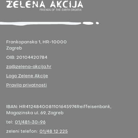
Frankopanska 1,
HR-10000
Zagreb
OIB:
20104420784
za@zelena-akcija.hr
Logo Zelene Akcije
Pravila privatnosti
IBAN:
HR4124840081101645974
Reiffeisenbank,
Magazinska ul. 69, Zagreb
tel:
01/481-30-96
zeleni telefon:
01/48 12 225