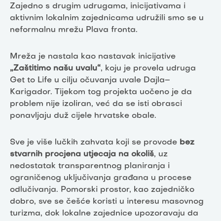
Zajedno s drugim udrugama, inicijativama i
aktivnim lokalnim zajednicama udružili smo se u
neformalnu mrežu Plava fronta.
Mreža je nastala kao nastavak inicijative
„Zaštitimo našu uvalu“
, koju je provela udruga
Get to Life u cilju očuvanja uvale Dajla–
Karigador. Tijekom tog projekta uočeno je da
problem nije izoliran, već da se isti obrasci
ponavljaju duž cijele hrvatske obale.
Sve je više lučkih zahvata koji se provode
bez
stvarnih procjena utjecaja na okoliš
, uz
nedostatak transparentnog planiranja i
ograničenog uključivanja građana u procese
odlučivanja. Pomorski prostor, kao zajedničko
dobro, sve se češće koristi u interesu masovnog
turizma, dok lokalne zajednice upozoravaju da