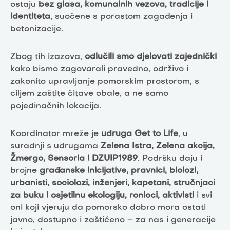
ostaju
bez glasa, komunalnih vezova, tradicije i
identiteta
, suočene s porastom zagađenja i
betonizacije.
Zbog tih izazova,
odlučili smo djelovati zajednički
kako bismo zagovarali pravedno, održivo i
zakonito upravljanje pomorskim prostorom, s
ciljem zaštite čitave obale, a ne samo
pojedinačnih lokacija.
Koordinator mreže je
udruga Get to Life
, u
suradnji s udrugama
Zelena Istra, Zelena akcija,
Žmergo, Sensoria i DZUIP1989
. Podršku daju i
brojne
građanske inicijative, pravnici, biolozi,
urbanisti, sociolozi, inženjeri, kapetani, stručnjaci
za buku i osjetilnu ekologiju, ronioci, aktivisti
i svi
oni koji vjeruju da pomorsko dobro mora ostati
javno, dostupno i zaštićeno – za nas i generacije