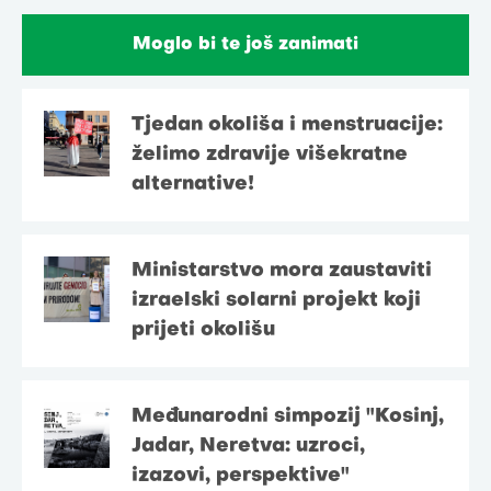
Moglo bi te još zanimati
Tjedan okoliša i menstruacije:
želimo zdravije višekratne
alternative!
Ministarstvo mora zaustaviti
izraelski solarni projekt koji
prijeti okolišu
Međunarodni simpozij "Kosinj,
Jadar, Neretva: uzroci,
izazovi, perspektive"