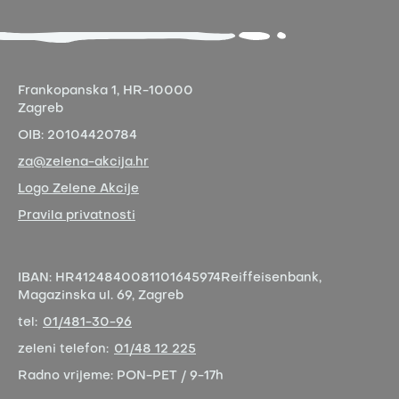
Frankopanska 1,
HR-10000
Zagreb
OIB:
20104420784
za@zelena-akcija.hr
Logo Zelene Akcije
Pravila privatnosti
IBAN:
HR4124840081101645974
Reiffeisenbank,
Magazinska ul. 69, Zagreb
tel:
01/481-30-96
zeleni telefon:
01/48 12 225
Radno vrijeme:
PON-PET / 9-17h