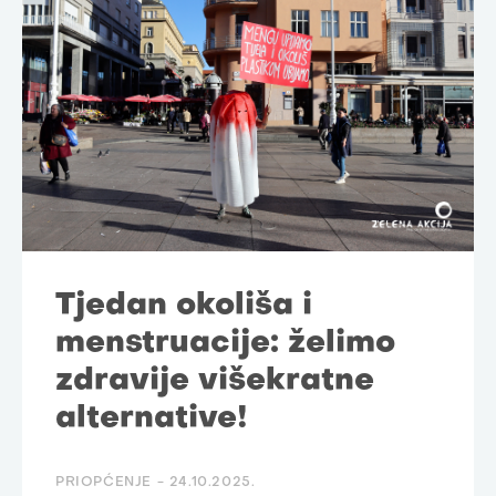
Tjedan okoliša i
menstruacije: želimo
zdravije višekratne
alternative!
PRIOPĆENJE -
24.10.2025.