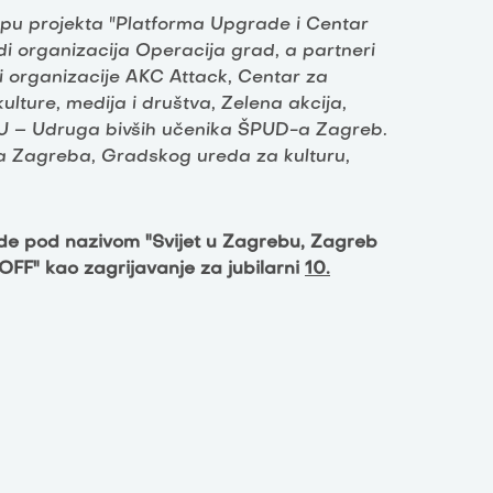
lopu projekta "Platforma Upgrade i Centar
di organizacija Operacija grad, a partneri
i organizacije AKC Attack, Centar za
ulture, medija i društva, Zelena akcija,
BU – Udruga bivših učenika ŠPUD-a Zagreb.
da Zagreba, Gradskog ureda za kulturu,
de pod nazivom "Svijet u Zagrebu, Zagreb
i OFF" kao zagrijavanje za jubilarni
10.