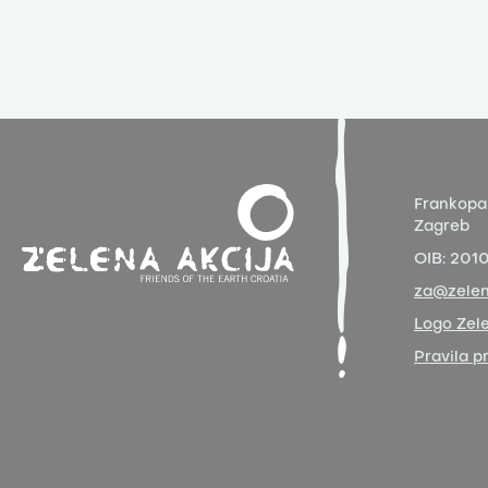
Frankopa
Zagreb
OIB:
201
za@zelen
Logo Zele
Pravila p