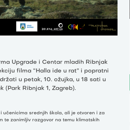
orma Upgrade i Centar mladih Ribnjak
ciju filma “Halla ide u rat” i popratni
ržati u petak, 10. ožujka, u 18 sati u
 (Park Ribnjak 1, Zagreb).
čenicima srednjih škola, ali je otvoren i za
m te zanimljiv razgovor na temu klimatskih