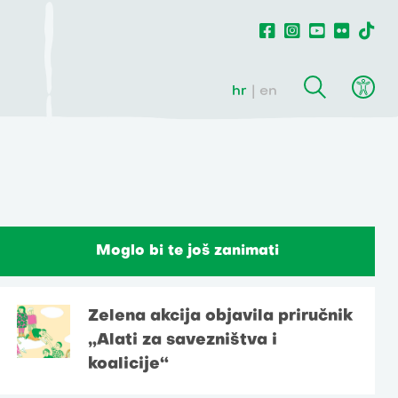
hr
en
Moglo bi te još zanimati
Zelena akcija objavila priručnik
„Alati za savezništva i
koalicije“