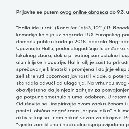
Prijavite se putem
ovog online obrasca
do 9.3. 
“Halla ide u rat” (
Kona fer í stríð, 101′
/
R: Benedi
komedija koja je uz nagrade LUX Europskog par
domaću publiku kada je 2018. pobrala Nagrade 
Upoznajte Hallu, pedesetogodišnju Islanđanku koj
lokalnog zbora, dok u privatnoj samostalno i u
aluminijske industrije. Hallin cilj je zaštita pri
sprečavanje klimatskih promjena i daljnje eksp
želi skrenuti pozornost javnosti i vlade, a poten
skandala odvući od ulaganja. Na vrhuncu svog a
obaviještena da je njezin zahtjev za posvajanjem,
ga potpuno smetnula s uma, odobren. U ratom raz
Oduševite se i inspirirajte ovom zaokruženom i u
postati obična angažirana „pripovijetka“ o klim
aktivist koji se i sam nekoć vezao za strojeve. 
“vješto zamišljena i nadrealno ispripovijedana pri