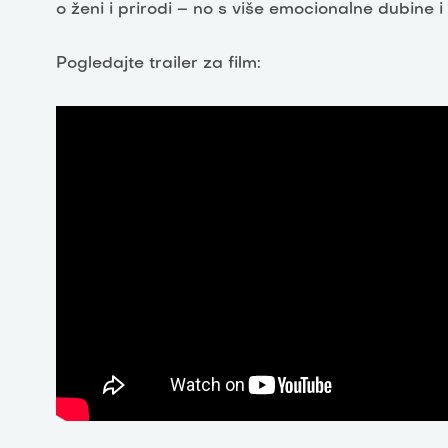
o ženi i prirodi – no s više emocionalne dubine i 
Pogledajte trailer za film: