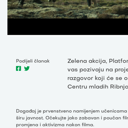
Zelena akcija, Platf
Podijeli članak
vas pozivaju na projek
razgovor koji će se od
Centru mladih Ribnjak
Događaj je prvenstveno namijenjem učenicama i u
širu javnost. Očekujte jako zabavan i poučan fil
promjena i aktivizma nakon filma.