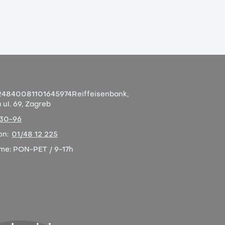
4840081101645974
Reiffeisenbank,
ul. 69, Zagreb
-30-96
on:
01/48 12 225
eme:
PON-PET / 9-17h