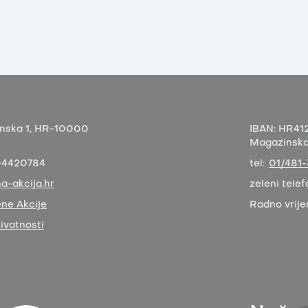
nska 1,
HR-10000
IBAN:
HR412
Magazinska 
04420784
tel:
01/481
a-akcija.hr
zeleni telef
ne Akcije
Radno vrij
rivatnosti