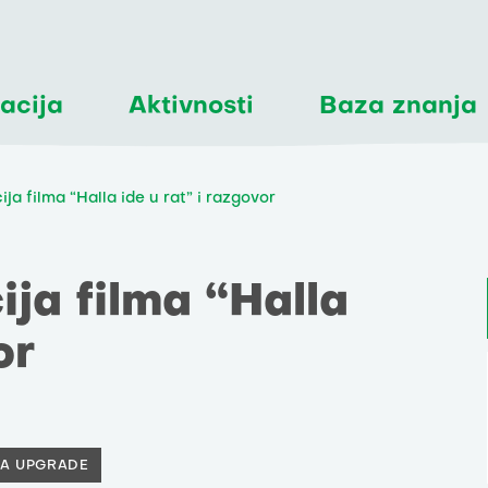
acija
Aktivnosti
Baza znanja
ja filma “Halla ide u rat” i razgovor
ija filma “Halla
or
A UPGRADE