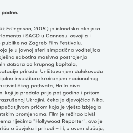
u podne.
kt Erlingsson, 2018.)
je islandska akcijska
lamenta i SACD u Cannesu, osvojila i
publike na Zagreb Film Festivalu.
a je u javnoj sferi simpatična voditeljica
spješno sabotira masivna postrojenja
rodnih dobara od krupnog kapitala,
loatacije prirode. Uništavanjem dalekovoda
cijalne investitore kreiranjem nacionalnog
ktivističkog pothvata, Halla biva
 koji je predala prije pet godina i pritom
rušenoj Ukrajini, čeka je djevojčica Nika.
pečatljivom pričom koja je vješto izbjegla
atskim promjenama. Film je režirao bivši
Prema riječima “Hollywood Reporter”, ovo je
ča o čovjeku i prirodi – ili, u ovom slučaju,