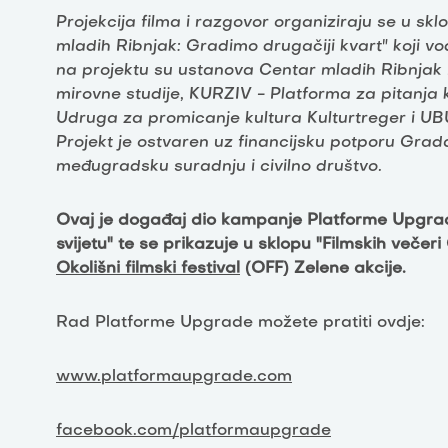
Projekcija filma i razgovor
organiziraju se u sk
mladih Ribnjak: Gradimo drugačiji kvart" koji vo
na projektu su ustanova Centar mladih Ribnjak 
mirovne studije, KURZIV - Platforma za pitanja k
Udruga za promicanje kultura Kulturtreger i U
Projekt je ostvaren uz financijsku potporu Gra
međugradsku suradnju i civilno društvo.
Ovaj je događaj dio kampanje Platforme Upgra
svijetu" te se prikazuje u sklopu "Filmskih večer
Okolišni filmski festival
(OFF) Zelene akcije.
Rad Platforme Upgrade možete pratiti ovdje:
www.platformaupgrade.com
facebook.com/platformaupgrade