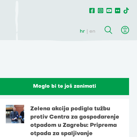
hr
en
Moglo bi te još zanimati
Zelena akcija podigla tužbu
protiv Centra za gospodarenje
otpadom u Zagrebu: Priprema
otpada za spaljivanje