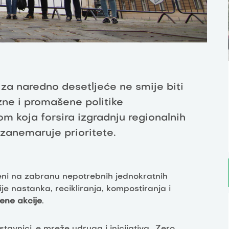
za naredno desetljeće ne smije biti
ne i promašene politike
 koja forsira izgradnju regionalnih
zanemaruje prioritete.
reni na zabranu nepotrebnih jednokratnih
je nastanka, recikliranja, kompostiranja i
ene akcije
.
tavnici_e mreže udruga i inicijativa „Zero