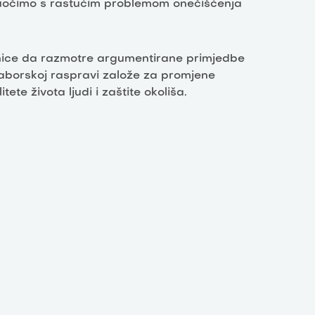
 suočimo s rastućim problemom onečišćenja
nice da razmotre argumentirane primjedbe
 saborskoj raspravi založe za promjene
te života ljudi i zaštite okoliša.