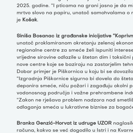
2025. godine. “I pticama na grani jasno je da mi
mrtvo slovo na papiru, unatoč samohvalama o n
je
Košak
.
Siniša Bosanac iz građanske inicijative “Kopriv
unatoč proklamiranom okretanju zelenoj ekonomij
regionalne centre za smeće želi ispuniti interes
vrijedne sirovine odlazile u štetan dim i toksičn
nove centre koje se baziraju na zastarjelim te
Dobar primjer je Piškornica u koju bi se dovozil
“Izgradnja Piškornice sigurno bi dovela do šteta
deponira smeće, niču požari i zagađuju okolni pot
vodonosnog područja i važne prehrambene indus
“Zakon ne rješava problem nadzora nad smetlišt
odlaganja smeća u lukrativne biznise za bogać
Branka Genzić-Horvat iz udruge UZOR
naglasil
računa, kakvo se već dogodilo u Istri i na Kva