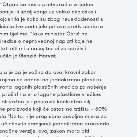
“Otpad se mora pretvarati u vrijedne
ije ili spaljivanje uz velike ekološke i
Pojasnila je kako su zbog neusklađenosti s
nicijative podnijele prijave protiv centara
m tijelima. “Iako ministar Ćorić ne
odredbe o nepravednoj naplati koje ne
i niti mi u našoj borbi za održiv i
učila je
Genzić-Horvat
.
ula je da je važno da ovaj krovni zakon
 kojima se odnosi na jednokratnu plastiku.
na laganih plastičnih vrećica za nošenje,
 proširi na vrlo lagane plastične vrećice.
li važno je i postaviti konkretan cilj
e proizvode koji će ostati na tržištu - 50%
la “Uz to, nije propisano dovoljno mjera za
učinkovito zamijeniti jednokratne proizvode
konačne verzije, ovaj zakon mora biti