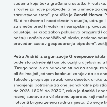
sudbina koja čeka građane u ostatku Hrvatske. 
sirovine za nove proizvode, a ne u smeće za depon
zdravstvene štete”, poručila je
Genzić-Horvat
. 
EU direktivama i neadekvatnih studija, udruge i i
za smeće pred hrvatskim i europskim pravosudni
odustaje, jer kroz zakon pokušava progurati i 
poštuju načelo onečiščivač plaća, nećemo odustat
pravedan sustav gospodarenja otpadom”, zaklj
Petra Andrić iz organizacije Greenpeace
istakn
bude što određeniji i ambiciozniji u dijelovima u
“Drago nam je da napokon stupa na snagu zabra
ali želimo još jednom istaknuti zahtjev da se ona
Također, propisuje se zabrana desetak artikala, a
smanjenja potrošnje za one jednokratne plastičn
do 2025. i 80% do 2030.”, rekla je
Andrić
i doda
razvoj sustava za višekratnu uporabu koji može 
i otvoriti brojna zelena radna mjesta. Do svoje 