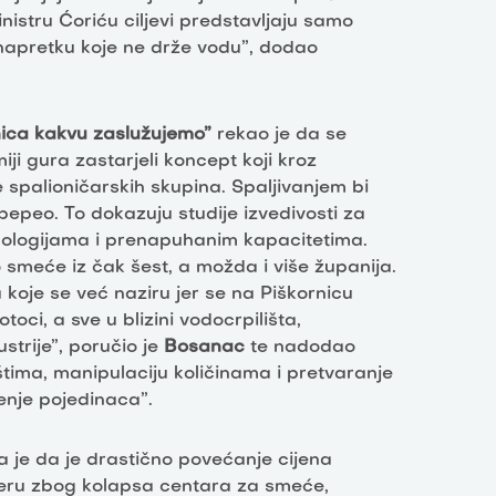
nistru Ćoriću ciljevi predstavljaju samo
apretku koje ne drže vodu”, dodao
nica kakvu zaslužujemo”
rekao je da se
i gura zastarjeli koncept koji kroz
e spalioničarskih skupina. Spaljivanjem bi
i pepeo. To dokazuju studije izvedivosti za
hnologijama i prenapuhanim kapacitetima.
o smeće iz čak šest, a možda i više županija.
 koje se već naziru jer se na Piškornicu
oci, a sve u blizini vodocrpilišta,
trije”, poručio je
Bosanac
te nadodao
ima, manipulaciju količinama i pretvaranje
enje pojedinaca”.
a je da je drastično povećanje cijena
rneru zbog kolapsa centara za smeće,