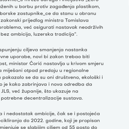
ženih u borbu protiv zagađenja plastikom,
saborske zastupnike_ce da stanu u obranu
a zakonski prijedlog ministra Tomislava
problema, već osigurati nastavak neodrživih
bez ambicija, luzerska tradicija“.
spunjenju ciljeva smanjenja nastanka
vne uporabe, novi bi zakon trebao biti
st, ministar Ćorić nastavlja u krivom smjeru
 miješani otpad predaju u regionalne
a pokazalo se da su oni društveno, ekološki i
 je kako zabrinjava i nova odredba da
LS, već županije, što ukazuje na
potrebne decentralizacije sustava.
 i nedostatak ambicije, čak se i postojeća
ecikliranja do 2022. godine, koji je propisan
njuje se slabijim ciljem od 55 posto do