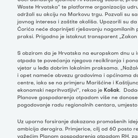
Waste Hrvatska“ te platforme organizacija udru
održali su akciju na Markovu trgu. Pozvali su 
javnog interesa i zaštite okoliša. Upozorili su d
Ćorića neće doprinijeti rješavanju nagomilanih 
praksi. Prigodno je istaknut transparent „Zakon 
S obzirom da je Hrvatska na europskom dnu u i
otpada te povećanja njegova recikliranja i pono
vjetar u leđa dobrim lokalnim praksama. „Nažalo
i opet nameće obvezu gradovima i općinama da
centre, iako se na primjeru Marišćine i Kaštijun
ekonomski neprihvatljivi“, rekao je
Košak
. Dodao
Planove gospodarenja otpadom više ne donose J
pogodovanje radu regionalnih centara, umjesto 
Uz uporno forsiranje dokazano promašenih ideja
ambicija derogira. Primjerice, cilj od 60 posto r
važećim Planom gospodarenja otpadom RH, zamje