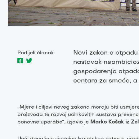
Novi zakon o otpadu 
Podijeli članak
nastavak neambicioz
gospodarenja otpadom
centara za smeće, a 
„Mjere i ciljevi novog zakona moraju biti usmje
proizvoda te razvoj učinkovitih sustava prevenci
ponovne uporabe“, izjavio je
Marko Košak iz Zel
Uoči današnje sjednice Hrvatskog sabora, preds