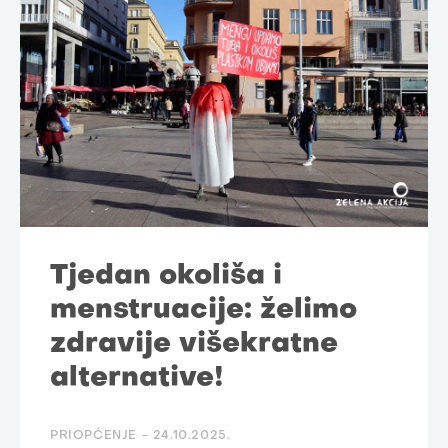
Tjedan okoliša i
menstruacije: želimo
zdravije višekratne
alternative!
PRIOPĆENJE -
24.10.2025.