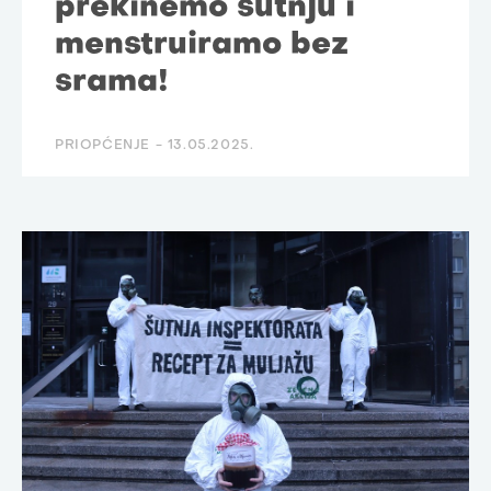
prekinemo šutnju i
menstruiramo bez
srama!
PRIOPĆENJE -
13.05.2025.