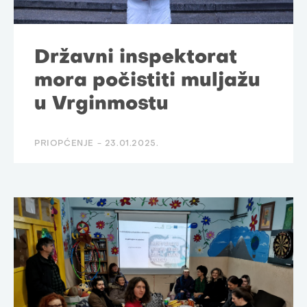
Državni inspektorat
mora počistiti muljažu
u Vrginmostu
PRIOPĆENJE -
23.01.2025.