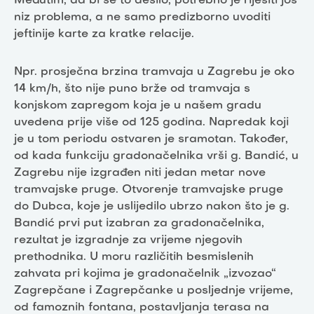
Međutim, da bi se to desilo, potrebno je riješiti još
niz problema, a ne samo predizborno uvoditi
jeftinije karte za kratke relacije.
Npr. prosječna brzina tramvaja u Zagrebu je oko
14 km/h, što nije puno brže od tramvaja s
konjskom zapregom koja je u našem gradu
uvedena prije više od 125 godina. Napredak koji
je u tom periodu ostvaren je sramotan. Također,
od kada funkciju gradonačelnika vrši g. Bandić, u
Zagrebu nije izgrađen niti jedan metar nove
tramvajske pruge. Otvorenje tramvajske pruge
do Dubca, koje je uslijedilo ubrzo nakon što je g.
Bandić prvi put izabran za gradonačelnika,
rezultat je izgradnje za vrijeme njegovih
prethodnika. U moru različitih besmislenih
zahvata pri kojima je gradonačelnik „izvozao“
Zagrepčane i Zagrepčanke u posljednje vrijeme,
od famoznih fontana, postavljanja terasa na