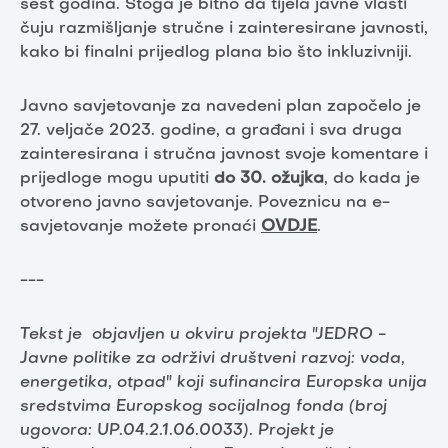
šest godina. Stoga je bitno da tijela javne vlasti
čuju razmišljanje stručne i zainteresirane javnosti,
kako bi finalni prijedlog plana bio što inkluzivniji.
Javno savjetovanje za navedeni plan započelo je
27. veljače 2023. godine, a građani i sva druga
zainteresirana i stručna javnost svoje komentare i
prijedloge mogu uputiti
do 30. ožujka
, do kada je
otvoreno javno savjetovanje. Poveznicu na e-
savjetovanje možete pronaći
OVDJE
.
---
Tekst je objavljen u okviru projekta "JEDRO -
Javne politike za održivi društveni razvoj: voda,
energetika, otpad" koji sufinancira Europska unija
sredstvima Europskog socijalnog fonda (broj
ugovora: UP.04.2.1.06.0033). Projekt je