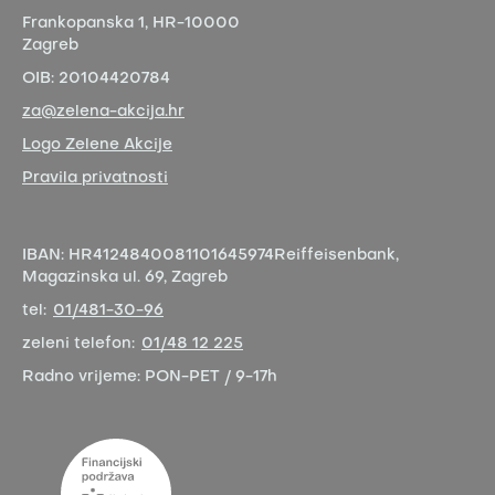
Frankopanska 1,
HR-10000
Zagreb
OIB:
20104420784
za@zelena-akcija.hr
Logo Zelene Akcije
Pravila privatnosti
IBAN:
HR4124840081101645974
Reiffeisenbank,
Magazinska ul. 69, Zagreb
tel:
01/481-30-96
zeleni telefon:
01/48 12 225
Radno vrijeme:
PON-PET / 9-17h