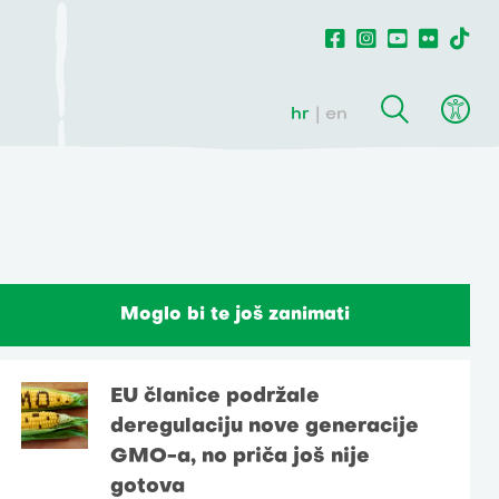
hr
en
Moglo bi te još zanimati
EU članice podržale
deregulaciju nove generacije
GMO-a, no priča još nije
gotova