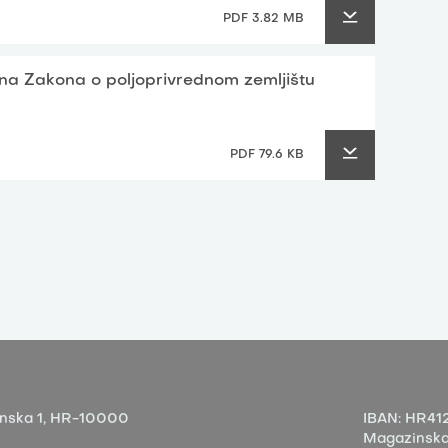
PDF 3.82 MB
jena Zakona o poljoprivrednom zemljištu
PDF 79.6 KB
nska 1,
HR-10000
IBAN:
HR412
Magazinska 