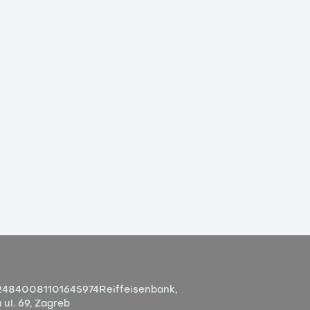
4840081101645974
Reiffeisenbank,
ul. 69, Zagreb