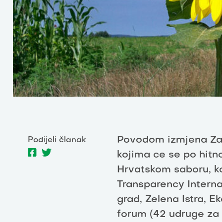
Povodom izmjena Zak
Podijeli članak
kojima ce se po hitn
Hrvatskom saboru, ko
Transparency Intern
grad, Zelena Istra, E
forum (42 udruge za z