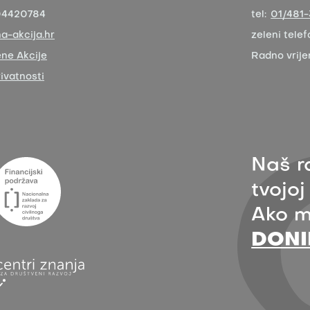
04420784
tel:
01/481
a-akcija.hr
zeleni telef
ne Akcije
Radno vrij
rivatnosti
Naš r
tvojoj
Ako m
DONI