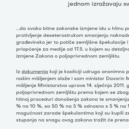
jednom izražavaju sv
...da ovako bitne zakonske izmjene idu u hitnu
protivljenje deseterostrukom smanjenju naknad
građevinsko jer to potiče zemljišne špekulacije i 
priopćenje za medije od 17.5. u kojem su detalj
izmjene Zakona o poljoprivrednom zemljištu.
Iz
dokumenta
koji je koaliciji udruga anonimno 
našim mišljenjem slaže i sam ministar Davorin M
mišljenje Ministarstva uprave 14. siječnja 2011
poljoprivrednom zemljištu prema kojem se zbog 
hitnoj proceduri donošenja zakona te smanjenj
% na 10 %, sa 50 % na 5 % odnosno s 5 % na 1 %
mogućnost zarade špekulantima koji su kupili ze
stupanja na snagu ovog zakona tražit će prenam