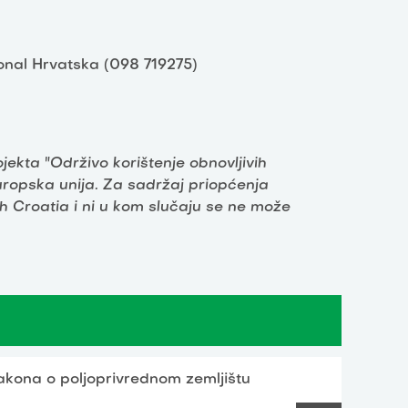
ional Hrvatska (098 719275)
ekta "Održivo korištenje obnovljivih
uropska unija. Za sadržaj priopćenja
th Croatia i ni u kom slučaju se ne može
akona o poljoprivrednom zemljištu