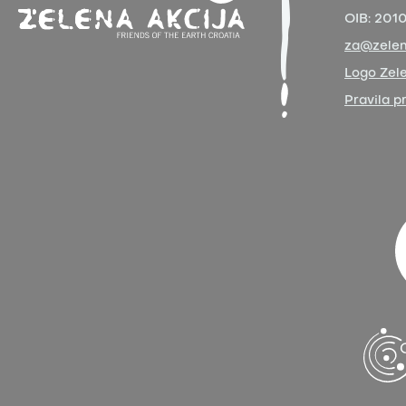
OIB:
201
za@zelen
Logo Zele
Pravila p