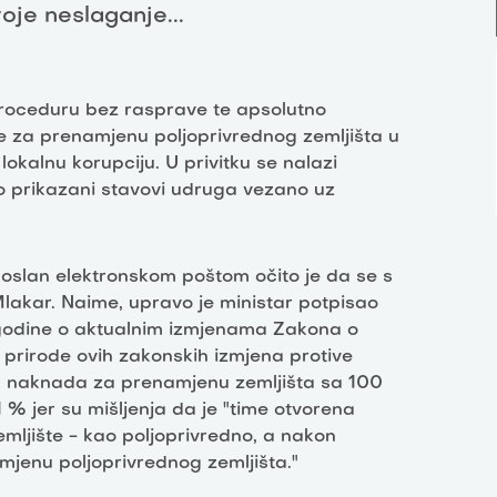
oje neslaganje...
 proceduru bez rasprave te apsolutno
e za prenamjenu poljoprivrednog zemljišta u
lokalnu korupciju. U privitku se nalazi
no prikazani stavovi udruga vezano uz
poslan elektronskom poštom očito je da se s
lakar. Naime, upravo je ministar potpisao
. godine o aktualnim izmjenama Zakona o
prirode ovih zakonskih izmjena protive
u naknada za prenamjenu zemljišta sa 100
 jer su mišljenja da je "time otvorena
mljište - kao poljoprivredno, a nakon
jenu poljoprivrednog zemljišta."