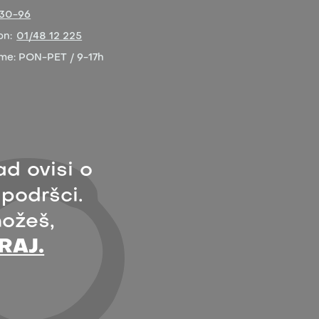
-30-96
on:
01/48 12 225
eme:
PON-PET / 9-17h
ad ovisi o
 podršci.
ožeš,
RAJ.