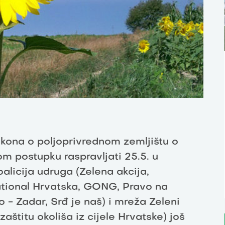
ona o poljoprivrednom zemljištu o
om postupku raspravljati 25.5. u
alicija udruga (Zelena akcija,
ational Hrvatska, GONG, Pravo na
ko - Zadar, Srđ je naš) i mreža Zeleni
aštitu okoliša iz cijele Hrvatske) još