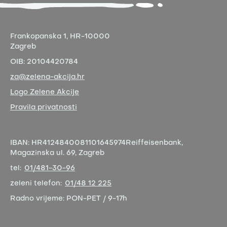
Frankopanska 1,
HR-10000
Zagreb
OIB:
20104420784
za@zelena-akcija.hr
Logo Zelene Akcije
Pravila privatnosti
IBAN:
HR4124840081101645974
Reiffeisenbank,
Magazinska ul. 69, Zagreb
tel:
01/481-30-96
zeleni telefon:
01/48 12 225
Radno vrijeme:
PON-PET / 9-17h