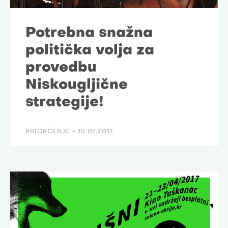
Potrebna snažna
politička volja za
provedbu
Niskougljične
strategije!
PRIOPĆENJE -
10.07.2017.