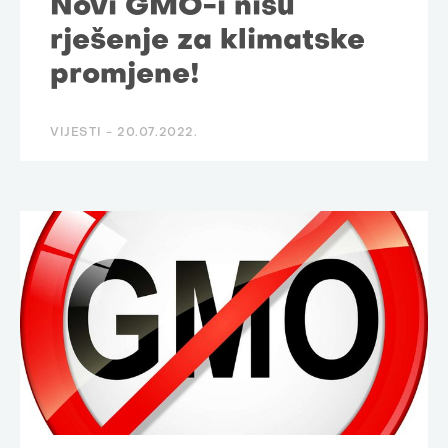
Novi GMO-i nisu
rješenje za klimatske
promjene!
VIJESTI -
20.07.2022.