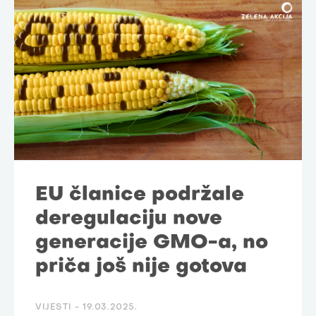
EU članice podržale
deregulaciju nove
generacije GMO-a, no
priča još nije gotova
VIJESTI -
19.03.2025.