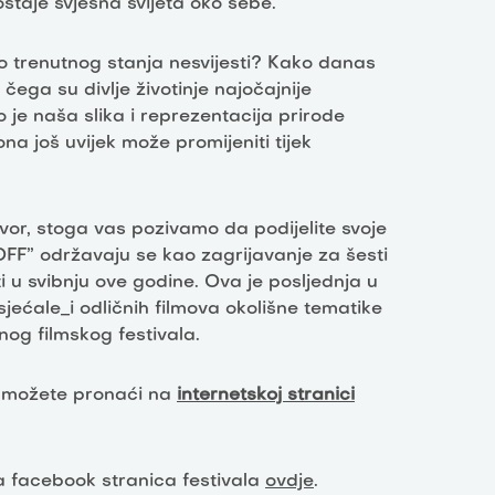
staje svjesna svijeta oko sebe.
do trenutnog stanja nesvijesti? Kako danas
ga su divlje životinje najočajnije
 je naša slika i reprezentacija prirode
ona još uvijek može promijeniti tijek
vor, stoga vas pozivamo da podijelite svoje
OFF” održavaju se kao zagrijavanje za šesti
ti u svibnju ove godine. Ova je posljednja u
isjećale_i odličnih filmova okolišne tematike
šnog filmskog festivala.
pi možete pronaći na
internetskoj stranici
 a facebook stranica festivala
ovdje
.