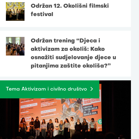
Održan 12. Okolišni filmski
festival
Održan trening “Djeca i
aktivizam za okoliš: Kako
osnažiti sudjelovanje djece u
pitanjima zaštite okoliša?”
Tema Aktivizam i civilno društvo