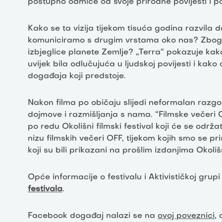
postupno odmiče od svoje prirodne povijesti i po
Kako se ta vizija tijekom tisuća godina razvila 
komuniciramo s drugim vrstama oko nas? Zbog če
izbjeglice planete Zemlje? „Terra“ pokazuje kako
uvijek bila odlučujuća u ljudskoj povijesti i kako 
događaja koji predstoje.
Nakon filma po običaju slijedi neformalan razgo
dojmove i razmišljanja s nama. “Filmske večeri 
po redu Okolišni filmski festival koji će se održa
nizu filmskih večeri OFF, tijekom kojih smo se pr
koji su bili prikazani na prošlim izdanjima Okoli
Opće informacije o festivalu i Aktivističkoj gru
festivala
.
Facebook događaj nalazi se na
ovoj poveznici
,