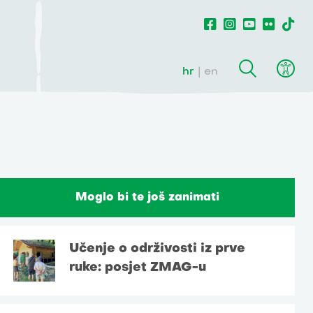
hr
en
Moglo bi te još zanimati
Učenje o održivosti iz prve
ruke: posjet ZMAG-u