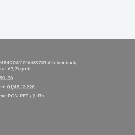
4840081101645974
Reiffeisenbank,
ul. 69, Zagreb
-30-96
on:
01/48 12 225
eme:
PON-PET / 9-17h