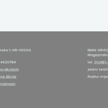
nska 1,
HR-10000
IBAN:
HR412
Magazinska 
04420784
tel:
01/481
a-akcija.hr
zeleni telef
ne Akcije
Radno vrij
rivatnosti