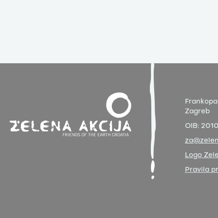
Frankopa
Zagreb
OIB:
201
za@zelen
Logo Zele
Pravila p