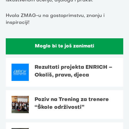
iskustvenom učenju, dijalogu i praksi.
Hvala ZMAG-u na gostoprimstvu, znanju i
inspiraciji!
Moglo bi te još zanimati
Rezultati projekta ENRICH –
Okoliš, prava, djeca
Poziv na Trening za trenere
“Škole održivosti”