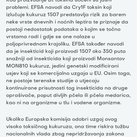
Kod proizvodnje Bt toksina uočeni su jasni
problemi. EFSA navodi da Cry1F toksin koji
izlučuje kukuruz 1507 predstavlja rizik za barem
neke vrste dnevnih i noćnih leptira te priznaje da
postoji nedostatak podataka o kojim se točno
vrstama radi i gdje se one nalaze u
poljoprivrednom krajoliku. EFSA također navodi
da je insekticid koji proizvodi 1507 oko 350 puta
snažniji od insekticida koji proizvodi Monsantov
MON810 kukuruz, jedini genetski modificirani
usjev koji se komercijalno uzgaja u EU. Osim toga,
ne postoje terenske studije o utjecaju
kontinuirane prisutnosti tog insekticida na druge
oprašivače, poput divljih pčela ili pčela medarica,
kao ni na organizme u tlu i vodene organizme.
Ukoliko Europska komisija odobri uzgoj ovog
visoko toksičnog kukuruza, ona time riskira tužbu
nacionalnih vlada zbog nepridržavanja zakona