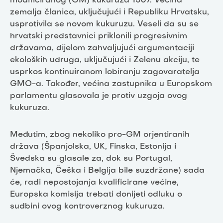
modificiranog (GM) kukuruza 1507. Većina
zemalja članica, uključujući i Republiku Hrvatsku,
usprotivila se novom kukuruzu. Veseli da su se
hrvatski predstavnici priklonili progresivnim
državama, dijelom zahvaljujući argumentaciji
ekoloških udruga, uključujući i Zelenu akciju, te
usprkos kontinuiranom lobiranju zagovaratelja
GMO-a. Također, većina zastupnika u Europskom
parlamentu glasovala je protiv uzgoja ovog
kukuruza.
Međutim, zbog nekoliko pro-GM orjentiranih
država (Španjolska, UK, Finska, Estonija i
Švedska su glasale za, dok su Portugal,
Njemačka, Češka i Belgija bile suzdržane) sada
će, radi nepostojanja kvalificirane većine,
Europska komisija trebati donijeti odluku o
sudbini ovog kontroverznog kukuruza.