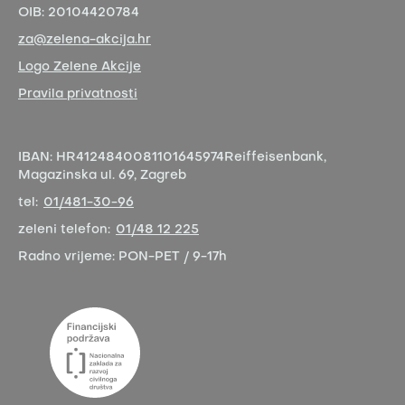
OIB:
20104420784
za@zelena-akcija.hr
Logo Zelene Akcije
Pravila privatnosti
IBAN:
HR4124840081101645974
Reiffeisenbank,
Magazinska ul. 69, Zagreb
tel:
01/481-30-96
zeleni telefon:
01/48 12 225
Radno vrijeme:
PON-PET / 9-17h