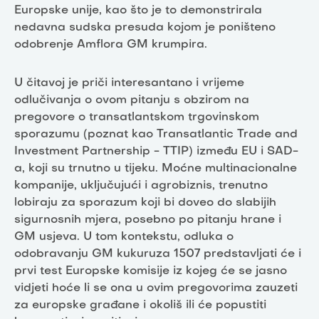
Europske unije, kao što je to demonstrirala
nedavna sudska presuda kojom je poništeno
odobrenje Amflora GM krumpira.
U čitavoj je priči interesantano i vrijeme
odlučivanja o ovom pitanju s obzirom na
pregovore o transatlantskom trgovinskom
sporazumu (poznat kao Transatlantic Trade and
Investment Partnership - TTIP) između EU i SAD-
a, koji su trnutno u tijeku. Moćne multinacionalne
kompanije, uključujući i agrobiznis, trenutno
lobiraju za sporazum koji bi doveo do slabijih
sigurnosnih mjera, posebno po pitanju hrane i
GM usjeva. U tom kontekstu, odluka o
odobravanju GM kukuruza 1507 predstavljati će i
prvi test Europske komisije iz kojeg će se jasno
vidjeti hoće li se ona u ovim pregovorima zauzeti
za europske građane i okoliš ili će popustiti