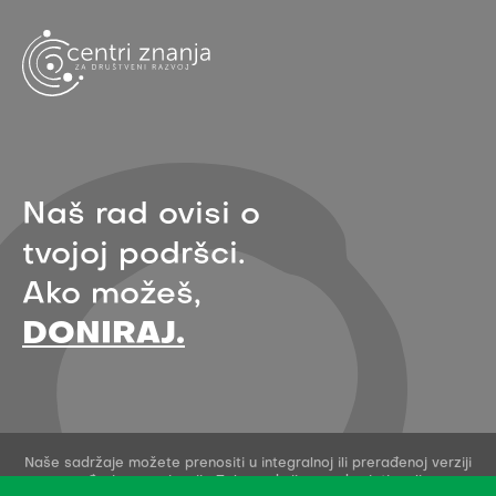
Naš rad ovisi o
tvojoj podršci.
Ako možeš,
DONIRAJ.
Naše sadržaje možete prenositi u integralnoj ili prerađenoj verziji
uz navođenje organizacije Zelena akcija - pod uvjetima licence