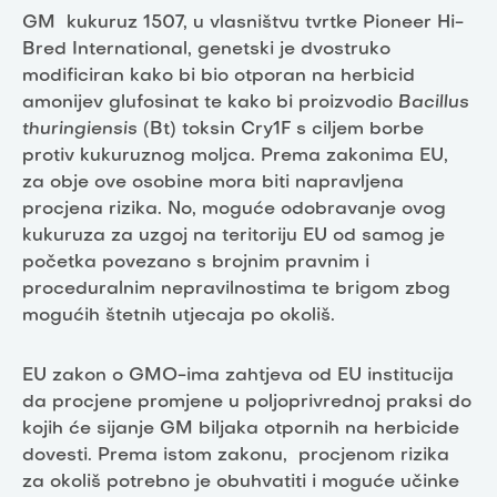
GM kukuruz 1507, u vlasništvu tvrtke Pioneer Hi-
Bred International, genetski je dvostruko
modificiran kako bi bio otporan na herbicid
amonijev glufosinat te kako bi proizvodio
Bacillus
thuringiensis
(Bt) toksin Cry1F s ciljem borbe
protiv kukuruznog moljca. Prema zakonima EU,
za obje ove osobine mora biti napravljena
procjena rizika. No, moguće odobravanje ovog
kukuruza za uzgoj na teritoriju EU od samog je
početka povezano s brojnim pravnim i
proceduralnim nepravilnostima te brigom zbog
mogućih štetnih utjecaja po okoliš.
EU zakon o GMO-ima zahtjeva od EU institucija
da procjene promjene u poljoprivrednoj praksi do
kojih će sijanje GM biljaka otpornih na herbicide
dovesti. Prema istom zakonu, procjenom rizika
za okoliš potrebno je obuhvatiti i moguće učinke