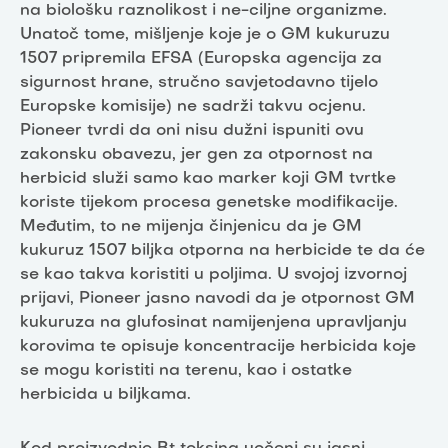
na biološku raznolikost i ne-ciljne organizme.
Unatoč tome, mišljenje koje je o GM kukuruzu
1507 pripremila EFSA (Europska agencija za
sigurnost hrane, stručno savjetodavno tijelo
Europske komisije) ne sadrži takvu ocjenu.
Pioneer tvrdi da oni nisu dužni ispuniti ovu
zakonsku obavezu, jer gen za otpornost na
herbicid služi samo kao marker koji GM tvrtke
koriste tijekom procesa genetske modifikacije.
Međutim, to ne mijenja činjenicu da je GM
kukuruz 1507 biljka otporna na herbicide te da će
se kao takva koristiti u poljima. U svojoj izvornoj
prijavi, Pioneer jasno navodi da je otpornost GM
kukuruza na glufosinat namijenjena upravljanju
korovima te opisuje koncentracije herbicida koje
se mogu koristiti na terenu, kao i ostatke
herbicida u biljkama.