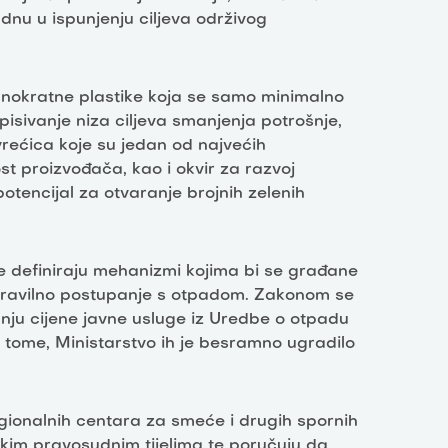
nu u ispunjenju ciljeva održivog
dnokratne plastike koja se samo minimalno
opisivanje niza ciljeva smanjenja potrošnje,
vrećica koje su jedan od najvećih
t proizvođača, kao i okvir za razvoj
potencijal za otvaranje brojnih zelenih
 definiraju mehanizmi kojima bi se građane
 pravilno postupanje s otpadom. Zakonom se
ju cijene javne usluge iz Uredbe o otpadu
 tome, Ministarstvo ih je besramno ugradilo
regionalnih centara za smeće i drugih spornih
kim pravosudnim tijelima te poručuju da