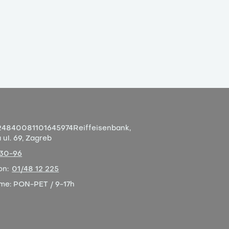
4840081101645974
Reiffeisenbank,
ul. 69, Zagreb
-30-96
on:
01/48 12 225
eme:
PON-PET / 9-17h