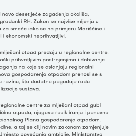
i novo desetljeće zagađenja okoliša,
građanki RH. Zakon se najviše mijenja u
a za smeće iako se na primjeru Marišćine i
 i ekonomski neprihvatljivi.
ješani otpad predaju u regionalne centre.
ki prihvatljivim postrojenjima i dobivanje
aganja na koje se oslanjaju regionalni
anova gospodarenja otpadom prenosi se s
u razinu, što dodatno pogoduje radu
izacije sustava.
egionalne centre za miješani otpad gubi
ličina otpada, njegova recikliranja i ponovne
nacionalnog Plana gospodarenja otpadom.
dine, a taj se cilj novim zakonom zamjenjuje
 Umjesto povećanja ambicije, Ministarstvo