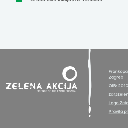
Frankopa
Zagreb
OIB:
201
za@zelen
Logo Zele
Pravila p