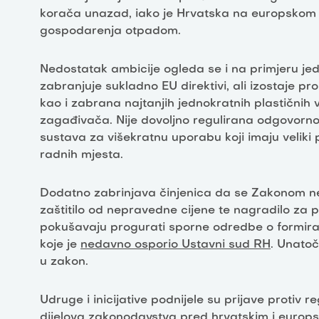
korača unazad, iako je Hrvatska na europskom d
gospodarenja otpadom.
Nedostatak ambicije ogleda se i na primjeru je
zabranjuje sukladno EU direktivi, ali izostaje pr
kao i zabrana najtanjih jednokratnih plastičnih 
zagađivača. Nije dovoljno regulirana odgovornos
sustava za višekratnu uporabu koji imaju veliki 
radnih mjesta.
Dodatno zabrinjava činjenica da se Zakonom ne
zaštitilo od nepravedne cijene te nagradilo za
pokušavaju progurati sporne odredbe o formiran
koje je
nedavno osporio Ustavni sud RH
. Unatoč
u zakon.
Udruge i inicijative podnijele su prijave protiv 
dijelova zakonodavstva pred hrvatskim i europs