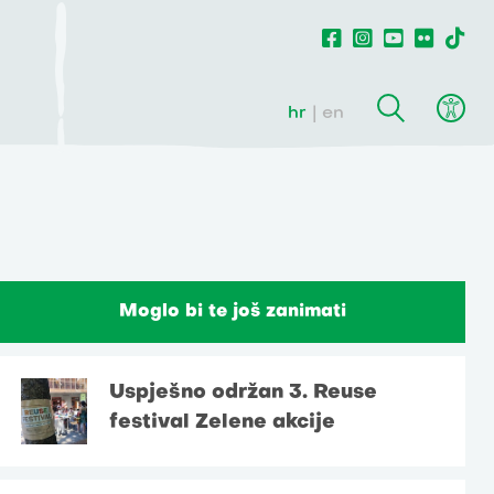
hr
en
Moglo bi te još zanimati
Uspješno održan 3. Reuse
festival Zelene akcije