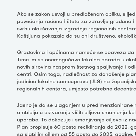
Ako se zakon usvoji u predloženom obliku, slijed
povećanja računa i šteta za zdravlje građana i 
svrhu olakšavanja izgradnje regionalnih centar
Kaštijuna pokazalo da su oni društveno, ekološki
Gradovima i općinama nameće se obaveza da mi
Time im se onemogućava lokalna obrada u ekološ
novih sirovina naspram štetnog spaljivanja i odl
centri. Osim toga, nadležnost za donošenje pl
jedinica lokalne samouprave (JLS) na županijsk
regionalnih centara, umjesto potrebne decentral
Jasno je da se ulaganjem u predimenzionirane r
ambicija u ostvarenju viših ciljeva smanjenja ko
uporabe. To dokazuje i smanjivanje ciljeva iz 
Plan propisuje 60 posto recikliranja do 2022. go
sa slabijim ciljem od 55 posto do 2025. godine.