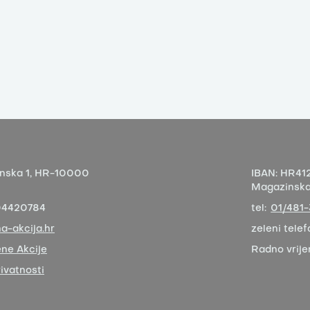
nska 1,
HR-10000
IBAN:
HR412
Magazinska 
04420784
tel:
01/481
a-akcija.hr
zeleni telef
ne Akcije
Radno vrij
rivatnosti