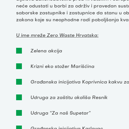
neće odustati u borbi za održiv i pravedan su
saborske zastupnike i zastupnice da stanu u ob
zakona koje su neophodne radi poboljšanja kvalite
U ime mreže Zero Waste Hrvatska:
Zelena akcija
Krizni eko stožer Marišćina
Građanska inicijativa Koprivnica kakvu z
Udruga za zaštitu okoliša Resnik
Udruga “Za naš Supetar”
Građanska inicijativa Karlovac