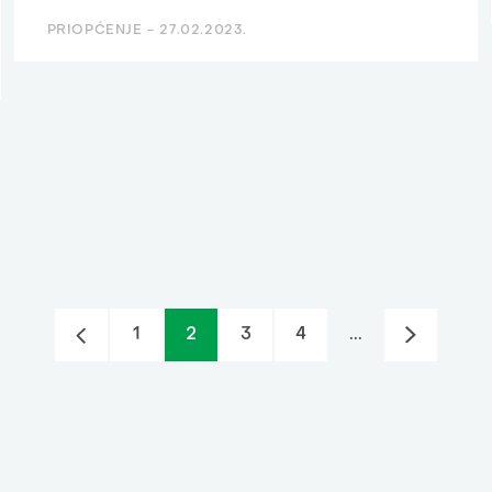
PRIOPĆENJE -
27.02.2023.
1
2
3
4
...