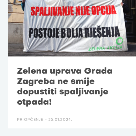
Zelena uprava Grada
Zagreba ne smije
dopustiti spaljivanje
otpada!
PRIOPĆENJE -
25.01.2024.