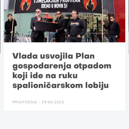
Vlada usvojila Plan
gospodarenja otpadom
koji ide na ruku
spalioničarskom lobiju
PRIOPĆENJE -
29.06.2023.