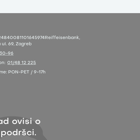
4840081101645974
Reiffeisenbank,
ul. 69, Zagreb
-30-96
on:
01/48 12 225
eme:
PON-PET / 9-17h
ad ovisi o
 podršci.