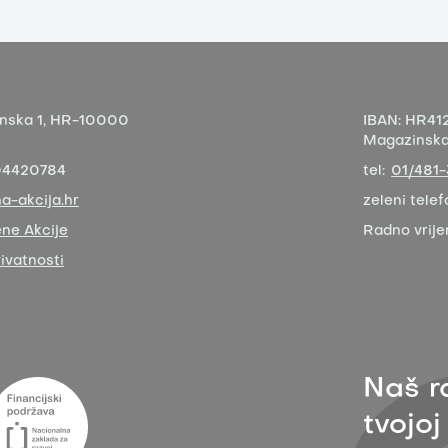
nska 1,
HR-10000
IBAN:
HR412
Magazinska 
04420784
tel:
01/481
a-akcija.hr
zeleni telef
ne Akcije
Radno vrij
rivatnosti
Naš r
tvojoj