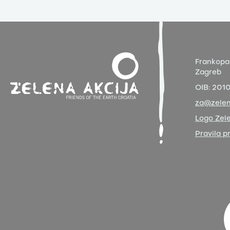
Frankopa
Zagreb
OIB:
201
za@zelen
Logo Zele
Pravila p