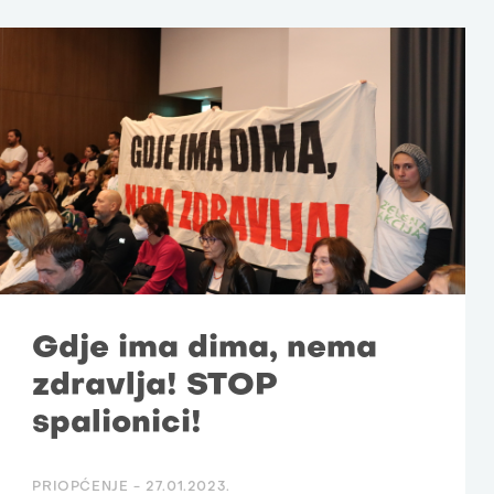
Gdje ima dima, nema
zdravlja! STOP
spalionici!
PRIOPĆENJE -
27.01.2023.