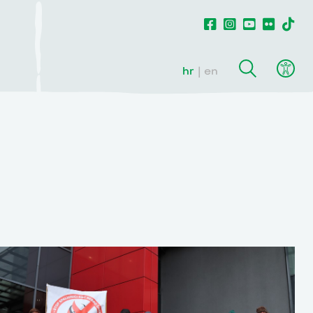
hr
en