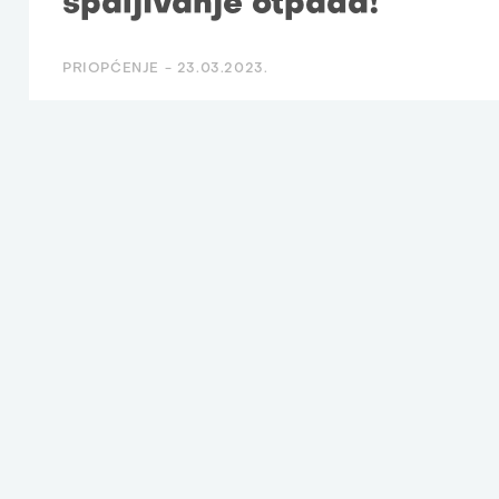
spaljivanje otpada!
PRIOPĆENJE -
23.03.2023.