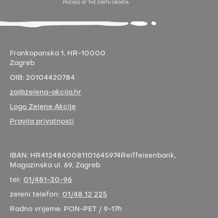
Frankopanska 1,
HR-10000
Zagreb
OIB:
20104420784
za@zelena-akcija.hr
Logo Zelene Akcije
Pravila privatnosti
IBAN:
HR4124840081101645974
Reiffeisenbank,
Magazinska ul. 69, Zagreb
tel:
01/481-30-96
zeleni telefon:
01/48 12 225
Radno vrijeme:
PON-PET / 9-17h