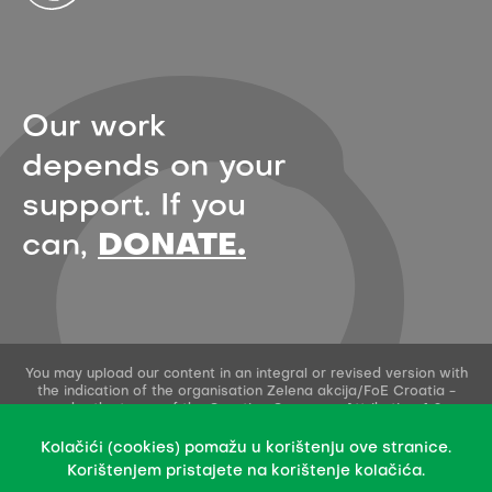
Our work
depends on your
support. If you
can,
DONATE.
You may upload our content in an integral or revised version with
the indication of the organisation Zelena akcija/FoE Croatia -
under the terms of the Creative Commons Attribution 4.0
International License.
This permission does not apply to stock photos and embedded
Kolačići (cookies) pomažu u korištenju ove stranice.
content of other creators.
Korištenjem pristajete na korištenje kolačića.