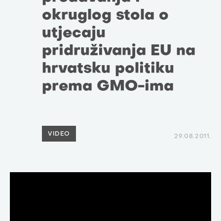
okruglog stola o
utjecaju
pridruživanja EU na
hrvatsku politiku
prema GMO-ima
VIDEO
29.08.2011.