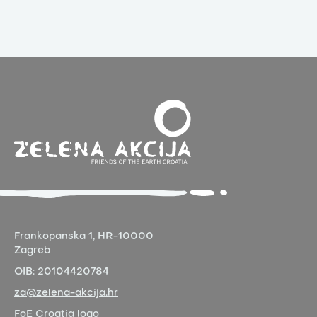
Frankopanska 1,
HR-10000
Zagreb
OIB:
20104420784
za@zelena-akcija.hr
FoE Croatia logo