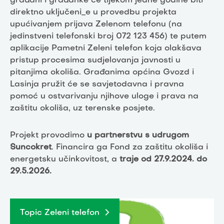
građani i građanke će tijekom jedne godine biti
direktno uključeni_e u provedbu projekta
upućivanjem prijava Zelenom telefonu (na
jedinstveni telefonski broj 072 123 456) te putem
aplikacije Pametni Zeleni telefon koja olakšava
pristup procesima sudjelovanja javnosti u
pitanjima okoliša. Građanima općina Gvozd i
Lasinja pružit će se savjetodavna i pravna
pomoć u ostvarivanju njihove uloge i prava na
zaštitu okoliša, uz terenske posjete.
Projekt provodimo
u partnerstvu s udrugom
Suncokret
. Financira ga Fond za zaštitu okoliša i
energetsku učinkovitost, a
traje od 27.9.2024. do
29.5.2026.
Topic Zeleni telefon