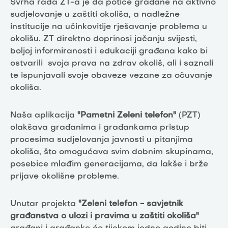
Svrha rada ZT-a je da potiče građane na aktivno
sudjelovanje u zaštiti okoliša, a nadležne
institucije na učinkovitije rješavanje problema u
okolišu. ZT direktno doprinosi jačanju svijesti,
boljoj informiranosti i edukaciji građana kako bi
ostvarili svoja prava na zdrav okoliš, ali i saznali
te ispunjavali svoje obaveze vezane za očuvanje
okoliša.
Naša aplikacija
"Pametni Zeleni telefon"
(PZT)
olakšava građanima i građankama pristup
procesima sudjelovanja javnosti u pitanjima
okoliša, što omogućava svim dobnim skupinama,
posebice mlađim generacijama, da lakše i brže
prijave okolišne probleme.
Unutar projekta
"Zeleni telefon - savjetnik
građanstva o ulozi i pravima u zaštiti okoliša"