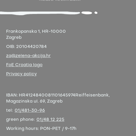
Frankopanska 1,
HR-10000
Zagreb
OIB:
20104420784
za@zelena-akcija.hr
FoE Croatia logo
Privacy policy
IBAN:
HR4124840081101645974
Reiffeisenbank,
Magazinska ul. 69, Zagreb
tel:
01/481-30-96
green phone:
01/48 12 225
Working hours:
PON-PET / 9-17h