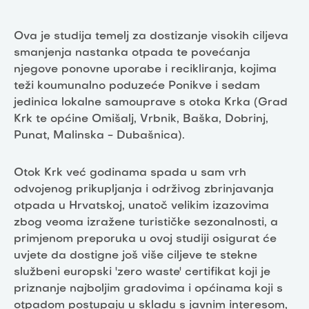
Ova je studija temelj za dostizanje visokih ciljeva
smanjenja nastanka otpada te povećanja
njegove ponovne uporabe i recikliranja, kojima
teži koumunalno poduzeće Ponikve i sedam
jedinica lokalne samouprave s otoka Krka (Grad
Krk te općine Omišalj, Vrbnik, Baška, Dobrinj,
Punat, Malinska - Dubašnica).
Otok Krk već godinama spada u sam vrh
odvojenog prikupljanja i održivog zbrinjavanja
otpada u Hrvatskoj, unatoč velikim izazovima
zbog veoma izražene turističke sezonalnosti, a
primjenom preporuka u ovoj studiji osigurat će
uvjete da dostigne još više ciljeve te stekne
službeni europski 'zero waste' certifikat koji je
priznanje najboljim gradovima i općinama koji s
otpadom postupaju u skladu s javnim interesom,