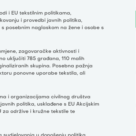
di i EU tekstilnim politikama,
ovanju i provedbi javnih politika,
di, s posebnim naglaskom na žene i osobe s
amjene, zagovaračke aktivnosti i
no uključiti 785 građana, 110 malih
ginaliziranih skupina. Posebna pažnja
toru ponovne uporabe tekstila, ali
ima i organizacijama civilnog društva
 javnih politika, usklađene s EU Akcijskim
a održive i kružne tekstile te
g sudjelovanja u donošenju politika,