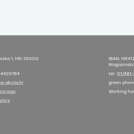
nska 1,
HR-10000
IBAN:
HR412
Magazinska 
04420784
tel:
01/481
a-akcija.hr
green phon
ia logo
Working ho
olicy