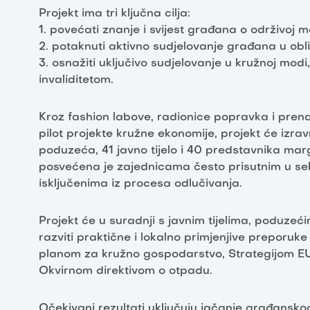
Projekt ima tri ključna cilja:
1. povećati znanje i svijest građana o održivoj mo
2. potaknuti aktivno sudjelovanje građana u oblik
3. osnažiti uključivo sudjelovanje u kružnoj mo
invaliditetom.
Kroz fashion labove, radionice popravka i pren
pilot projekte kružne ekonomije, projekt će izrav
poduzeća, 41 javno tijelo i 40 predstavnika mar
posvećena je zajednicama često prisutnim u sek
isključenima iz procesa odlučivanja.
Projekt će u suradnji s javnim tijelima, poduzeć
razviti praktične i lokalno primjenjive preporuke
planom za kružno gospodarstvo, Strategijom EU z
Okvirnom direktivom o otpadu.
Očekivani rezultati uključuju jačanje građansko