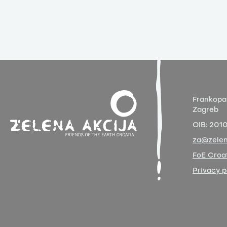
Frankopa
Zagreb
OIB:
201
za@zelen
FoE Croat
Privacy p