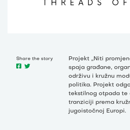
Projekt „Niti promje
Share the story
spaja građane, organi
održivu i kružnu mod
politika. Projekt od
tekstilnog otpada te 
tranziciji prema kru
jugoistočnoj Europi.