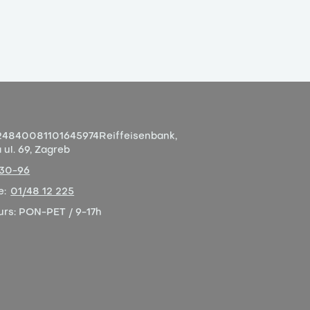
4840081101645974
Reiffeisenbank,
ul. 69, Zagreb
-30-96
e:
01/48 12 225
urs:
PON-PET / 9-17h