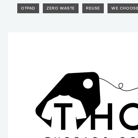
OTPAD
ZERO WASTE
REUSE
WE CHOOSE