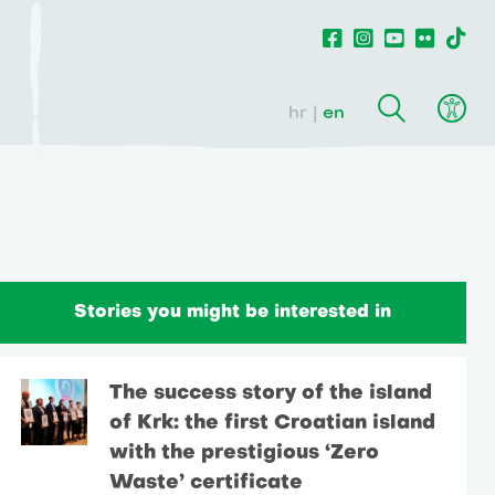
hr
en
Stories you might be interested in
The success story of the island
of Krk: the first Croatian island
with the prestigious ‘Zero
Waste’ certificate