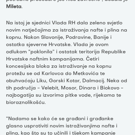
Mileta
.
Na istoj je sjednici Vlada RH dala zeleno svjetlo
novim natječajima za istraživanja nafte i plina na
kopnu. Nakon Slavonije, Podravine, Banije i
ostatka sjeverne Hrvatske. Vlada je ovom
odlukom “poklonila” i ostatak teritorija Republike
Hrvatske naftnim kompanijama. Četiri
koncesijska bloka za istraživanje na kopnu
protežu se od Karlovca do Metkovića te
obuhvaćaju Liku, Gorski Kotar, Dalmacij. Neka od
tih područja - Velebit, Mosor, Dinara i Biokovo -
najbogatija su izvorima pitke vode, rijekama te
bioraznolikošću.
“Nadamo se kako će se građani i građanke
glasno usprotiviti novim istraživanjima nafte i
plina, kao što su to učinili i tijekom kampanje