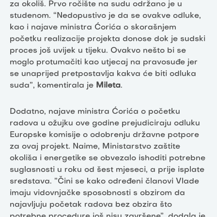
za okoliš. Prvo ročište na sudu održano je u
studenom. “Nedopustivo je da se ovakve odluke,
kao i najave ministra Ćorića o skorašnjem
početku realizacije projekta donose dok je sudski
proces još uvijek u tijeku. Ovakvo nešto bi se
moglo protumačiti kao utjecaj na pravosuđe jer
se unaprijed pretpostavlja kakva će biti odluka
suda”, komentirala je
Mileta
.
Dodatno, najave ministra Ćorića o početku
radova u ožujku ove godine prejudiciraju odluku
Europske komisije o odobrenju državne potpore
za ovaj projekt. Naime, Ministarstvo zaštite
okoliša i energetike se obvezalo ishoditi potrebne
suglasnosti u roku od šest mjeseci, a prije isplate
sredstava. ”Čini se kako određeni članovi Vlade
imaju vidovnjačke sposobnosti s obzirom da
najavljuju početak radova bez obzira što
potrebne procedure još nisu završene”, dodala je