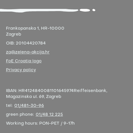
Frankopanska 1,
HR-10000
Zagreb
OIB:
20104420784
za@zelena-akcija.hr
FoE Croatia logo
Privacy policy
IBAN:
HR4124840081101645974
Reiffeisenbank,
Magazinska ul. 69, Zagreb
tel:
01/481-30-96
green phone:
01/48 12 225
Working hours:
PON-PET / 9-17h