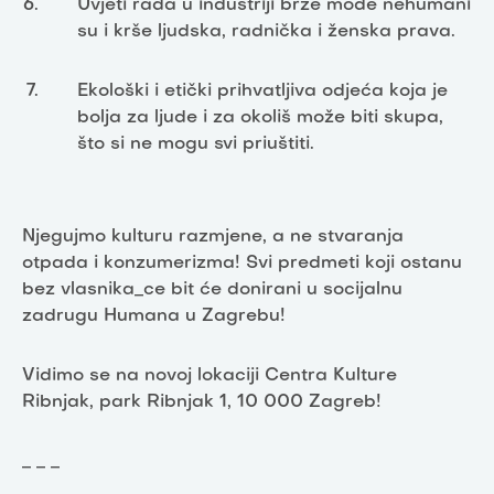
Uvjeti rada u industriji brze mode nehumani
su i krše ljudska, radnička i ženska prava.
Ekološki i etički prihvatljiva odjeća koja je
bolja za ljude i za okoliš može biti skupa,
što si ne mogu svi priuštiti.
Njegujmo kulturu razmjene, a ne stvaranja
otpada i konzumerizma! Svi predmeti koji ostanu
bez vlasnika_ce bit će donirani u socijalnu
zadrugu Humana u Zagrebu!
Vidimo se na novoj lokaciji Centra Kulture
Ribnjak, park Ribnjak 1, 10 000 Zagreb!
_ _ _