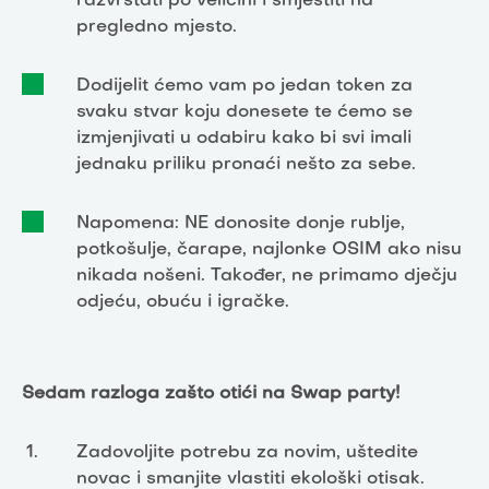
razvrstati po veličini i smjestiti na
pregledno mjesto.
Dodijelit ćemo vam po jedan token za
svaku stvar koju donesete te ćemo se
izmjenjivati u odabiru kako bi svi imali
jednaku priliku pronaći nešto za sebe.
Napomena: NE donosite donje rublje,
potkošulje, čarape, najlonke OSIM ako nisu
nikada nošeni. Također, ne primamo dječju
odjeću, obuću i igračke.
Sedam razloga zašto otići na Swap party!
Zadovoljite potrebu za novim, uštedite
novac i smanjite vlastiti ekološki otisak.