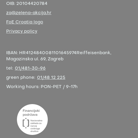
OIB:
20104420784
za@zelena-akcija.hr
FoE Croatia logo
Privacy policy
IBAN:
HR4124840081101645974
Reiffeisenbank,
Magazinska ul. 69, Zagreb
tel:
01/481-30-96
green phone:
01/48 12 225
Working hours:
PON-PET / 9-17h