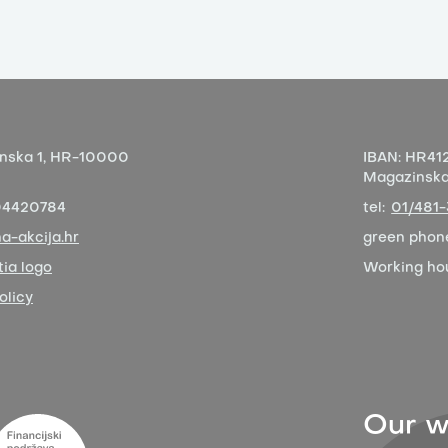
nska 1,
HR-10000
IBAN:
HR412
Magazinska 
04420784
tel:
01/481
a-akcija.hr
green phon
ia logo
Working ho
olicy
Our w