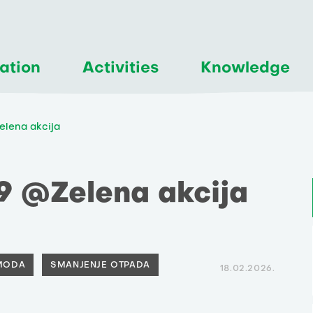
ation
Activities
Knowledge
elena akcija
39 @Zelena akcija
MODA
SMANJENJE OTPADA
18.02.2026.