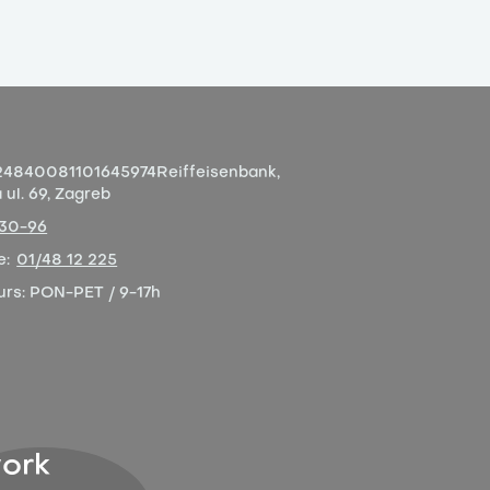
4840081101645974
Reiffeisenbank,
ul. 69, Zagreb
-30-96
e:
01/48 12 225
urs:
PON-PET / 9-17h
ork