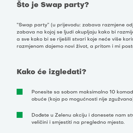
Što je Swap party?
“Swap party” (u prijevodu: zabava razmjene odj
zabava na kojoj se ljudi okupljaju kako bi razmij
a sve kako bi se riješili stvari koje neće više kor
razmjenom dajemo novi život, a pritom i mi posta
Kako će izgledati?
Ponesite sa sobom maksimalno 10 komada 
obuće (koja po mogućnosti nije zgužvana)
Dođete u Zelenu akciju i donesete nam stv
veličini i smjestiti na pregledno mjesto.