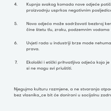
Kupnja svakog komada nove odjeće potiče
proizvodnju usprkos negativnim posljedica
Nova odjeća može sadržavati bezbroj kemik
čine štetu tlu, zraku, podzemnim vodama
Uvjeti rada u industriji brze mode nehuman
prava.
Ekološki i etički prihvatljiva odjeća koja je
si ne mogu svi priuštiti.
Njegujmo kulturu razmjene, a ne stvaranja otpa
bez vlasnika_ce bit će donirani u socijalnu za