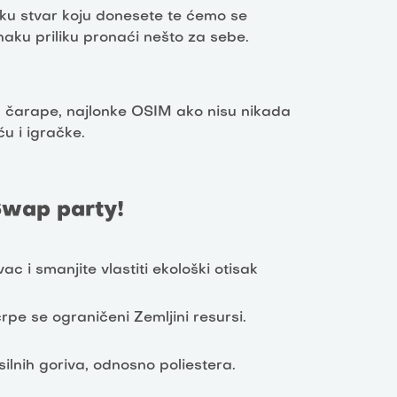
ku stvar koju donesete te ćemo se
dnaku priliku pronaći nešto za sebe.
e, čarape, najlonke OSIM ako nisu nikada
u i igračke.
Swap party!
c i smanjite vlastiti ekološki otisak
pe se ograničeni Zemljini resursi.
silnih goriva, odnosno poliestera.