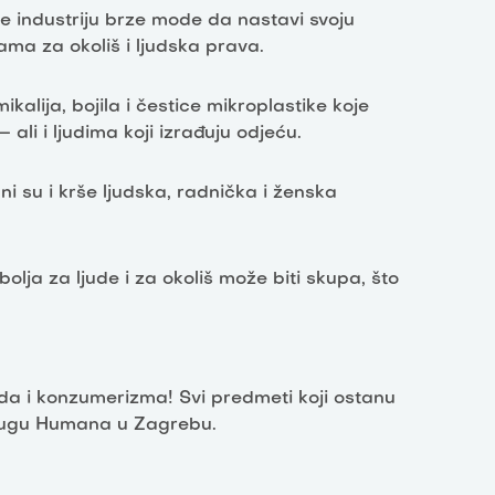
 industriju brze mode da nastavi svoju
ma za okoliš i ljudska prava.
alija, bojila i čestice mikroplastike koje
– ali i ljudima koji izra
đuju odjeću.
i su i krše ljudska, radnička i ženska
 bolja za ljude i za okoliš može biti skupa, što
da i konzumerizma! Svi predmeti koji ostanu
drugu Humana u Zagrebu.