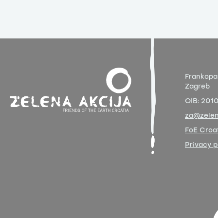
Frankopa
Zagreb
OIB:
201
za@zelen
FoE Croat
Privacy p