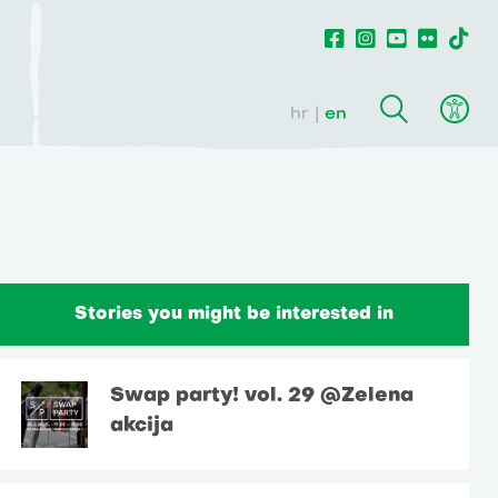
hr
en
Stories you might be interested in
Swap party! vol. 29 @Zelena
akcija