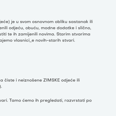
eće) je u svom osnovnom obliku sastanak ili
enili odjeću, obuću, modne dodatke i slično,
istiti te ih zamijenili novima. Starim stvarima
jemo vlasnici_e novih-starih stvari.
čiste i neiznošene ZIMSKE odjeće ili
.
ari. Tamo ćemo ih pregledati, razvrstati po