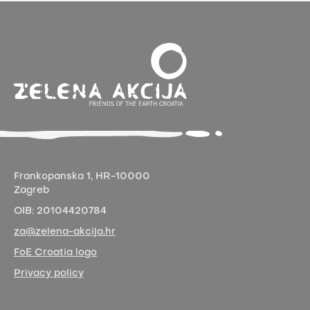
Frankopanska 1,
HR-10000
Zagreb
OIB:
20104420784
za@zelena-akcija.hr
FoE Croatia logo
Privacy policy