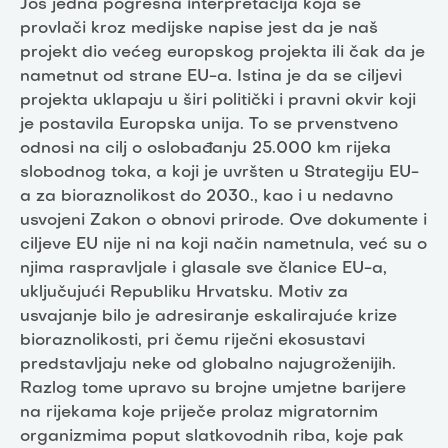
Još jedna pogrešna interpretacija koja se
provlači kroz medijske napise jest da je naš
projekt dio većeg europskog projekta ili čak da je
nametnut od strane EU-a. Istina je da se ciljevi
projekta uklapaju u širi politički i pravni okvir koji
je postavila Europska unija. To se prvenstveno
odnosi na cilj o oslobađanju 25.000 km rijeka
slobodnog toka, a koji je uvršten u Strategiju EU-
a za bioraznolikost do 2030., kao i u nedavno
usvojeni Zakon o obnovi prirode. Ove dokumente i
ciljeve EU nije ni na koji način nametnula, već su o
njima raspravljale i glasale sve članice EU-a,
uključujući Republiku Hrvatsku. Motiv za
usvajanje bilo je adresiranje eskalirajuće krize
bioraznolikosti, pri čemu riječni ekosustavi
predstavljaju neke od globalno najugroženijih.
Razlog tome upravo su brojne umjetne barijere
na rijekama koje priječe prolaz migratornim
organizmima poput slatkovodnih riba, koje pak