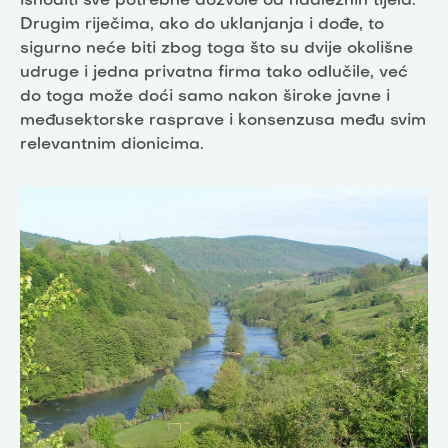
ishoditi sve potrebne dozvole od nadležnih tijela.
Drugim riječima, ako do uklanjanja i dođe, to
sigurno neće biti zbog toga što su dvije okolišne
udruge i jedna privatna firma tako odlučile, već
do toga može doći samo nakon široke javne i
međusektorske rasprave i konsenzusa među svim
relevantnim dionicima.