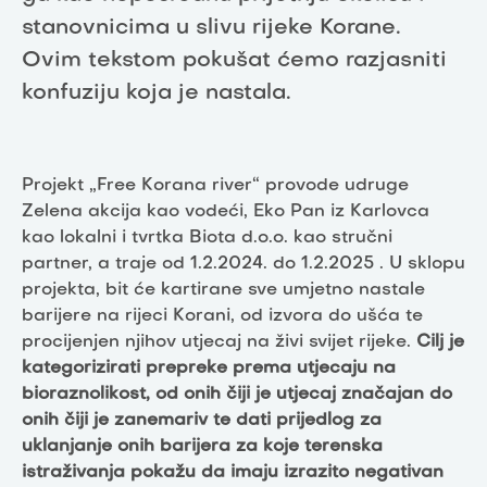
stanovnicima u slivu rijeke Korane.
Ovim tekstom pokušat ćemo razjasniti
konfuziju koja je nastala.
Projekt „Free Korana river“ provode udruge
Zelena akcija kao vodeći, Eko Pan iz Karlovca
kao lokalni i tvrtka Biota d.o.o. kao stručni
partner, a traje od 1.2.2024. do 1.2.2025 . U sklopu
projekta, bit će kartirane sve umjetno nastale
barijere na rijeci Korani, od izvora do ušća te
procijenjen njihov utjecaj na živi svijet rijeke.
Cilj je
kategorizirati prepreke prema utjecaju na
bioraznolikost, od onih čiji je utjecaj značajan do
onih čiji je zanemariv te dati prijedlog za
uklanjanje onih barijera za koje terenska
istraživanja pokažu da imaju izrazito negativan