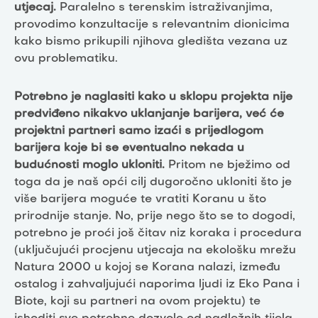
utjecaj.
Paralelno s terenskim istraživanjima,
provodimo konzultacije s relevantnim dionicima
kako bismo prikupili njihova gledišta vezana uz
ovu problematiku.
Potrebno je naglasiti kako u sklopu projekta nije
predviđeno nikakvo uklanjanje barijera, već će
projektni partneri samo izaći s prijedlogom
barijera koje bi se eventualno nekada u
budućnosti moglo ukloniti.
Pritom ne bježimo od
toga da je naš opći cilj dugoročno ukloniti što je
više barijera moguće te vratiti Koranu u što
prirodnije stanje. No, prije nego što se to dogodi,
potrebno je proći još čitav niz koraka i procedura
(uključujući procjenu utjecaja na ekološku mrežu
Natura 2000 u kojoj se Korana nalazi, između
ostalog i zahvaljujući naporima ljudi iz Eko Pana i
Biote, koji su partneri na ovom projektu) te