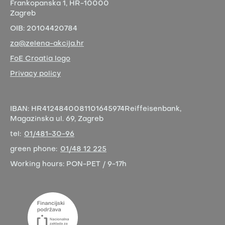
Frankopanska 1,
HR-10000
Zagreb
OIB:
20104420784
za@zelena-akcija.hr
FoE Croatia logo
Privacy policy
IBAN:
HR4124840081101645974
Reiffeisenbank,
Magazinska ul. 69, Zagreb
tel:
01/481-30-96
green phone:
01/48 12 225
Working hours:
PON-PET / 9-17h