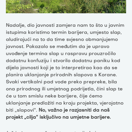
Nadalje, dio javnosti zamjera nam to što u javnim
istupima koristimo termin barijera, umjesto slap,
aludirajući na to da time svjesno obmanjujemo
javnost. Pokazalo se međutim da je upravo
uvođenje termina slap u raspravu prouzročilo
dodatnu konfuziju i stvorilo dodatnu paniku kod
dijela javnosti koji je to interpretirao kao da se
planira uklanjanje prirodnih slapova s Korane.
Svaki vertikalni pad vode preko prepreke, bila
ona prirodnog ili umjetnog podrijetla, čini slap te
će u tom smislu neke barijere, čije ćemo
uklanjanje predložiti na kraju projekta, vjerojatno
biti „slapovi“.
No, važno je razjasniti da naš
projekt „cilja“ isključivo na umjetne barijere.