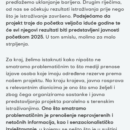
predlažemo uklanjanje barijera. Drugim riječima,
od nas se očekuju rezultati istraživanja prije nego
što je istraživanje završeno.
Podsjećamo da
projekt traje do početka veljača iduće godine te
će svi njegovi rezultati biti predstavljeni javnosti
početkom 2025.
U tom smislu, molimo za malo
strpljenja.
Za kraj, želimo istaknuti kako nipošto ne
smatramo problematičnim to što mediji prenose
izjave osoba koje imaju određene rezerve prema
našem projektu. Na kraju krajeva, javna rasprava
s relevantnim dionicima je ono što smo željeli i
zbog čega organiziramo sastanke i javna
predstavljanja projekta paralelno s terenskim
istraživanjima.
Ono što smatramo
problematičnim je prenošenje neprovjerenih i
netočnih informacija, kao i senzacionalističko
izvještavanje,
u kojemu se nešto što je u suštini