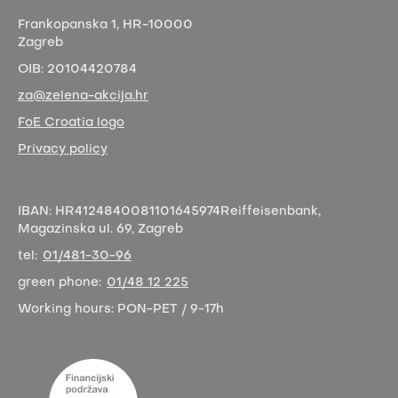
Frankopanska 1,
HR-10000
Zagreb
OIB:
20104420784
za@zelena-akcija.hr
FoE Croatia logo
Privacy policy
IBAN:
HR4124840081101645974
Reiffeisenbank,
Magazinska ul. 69, Zagreb
tel:
01/481-30-96
green phone:
01/48 12 225
Working hours:
PON-PET / 9-17h