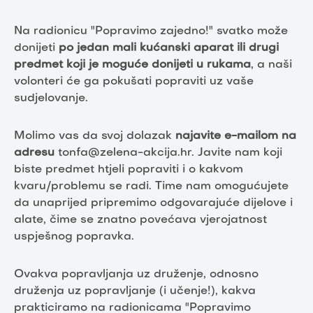
Na radionicu "Popravimo zajedno!" svatko može
donijeti
po jedan mali kućanski aparat ili drugi
predmet koji je moguće donijeti u rukama
, a naši
volonteri će ga pokušati popraviti uz vaše
sudjelovanje.
Molimo vas da svoj dolazak
najavite e-mailom na
adresu
tonfa@zelena-akcija.hr. Javite nam koji
biste predmet htjeli popraviti i o kakvom
kvaru/problemu se radi. Time nam omogućujete
da unaprijed pripremimo odgovarajuće dijelove i
alate, čime se znatno povećava vjerojatnost
uspješnog popravka.
Ovakva popravljanja uz druženje, odnosno
druženja uz popravljanje (i učenje!), kakva
prakticiramo na radionicama "Popravimo