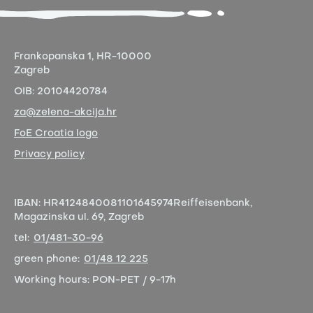
Frankopanska 1,
HR-10000
Zagreb
OIB:
20104420784
za@zelena-akcija.hr
FoE Croatia logo
Privacy policy
IBAN:
HR4124840081101645974
Reiffeisenbank,
Magazinska ul. 69, Zagreb
tel:
01/481-30-96
green phone:
01/48 12 225
Working hours:
PON-PET / 9-17h