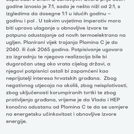
godine iznosio je 7:1, sada je nešto niži od 2:1, s
izgledima da dosegne 1:1 u idućih godinu –
godinu i pol . U takvim uvjetima imperativ mora
biti upravo ulaganje u obnovljive izvore te
potpuno odustajanje od novih termoelektrana na
ugljen. Planirani vijek trajanja Plomina C je do
2060. ili čak 2065 godina. Potpisivanje ugovora
za izgradnju te njegova realizacija bile bi
dugoročan uteg oko vrata cijelog državi, a
njegovi potpisnici ostali bi zapamćeni kao
neprijatelji interesa hrvatskih građana. Zbog
negativnog utjecaja na okoliš, zbog neisplativosti,
zbog uključenosti korumpiranih tvrtki te zbog
protivljenja građana, vrijeme je da Vlada i HEP
konačno odustanu od Plomina C te da se usmjere
na energetsku učinkovitost i obnovljive izvore
energije.