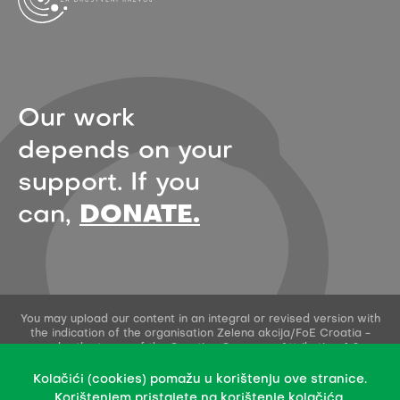
Our work
depends on your
support. If you
can,
DONATE.
You may upload our content in an integral or revised version with
the indication of the organisation Zelena akcija/FoE Croatia -
under the terms of the Creative Commons Attribution 4.0
International License.
This permission does not apply to stock photos and embedded
Kolačići (cookies) pomažu u korištenju ove stranice.
content of other creators.
Korištenjem pristajete na korištenje kolačića.