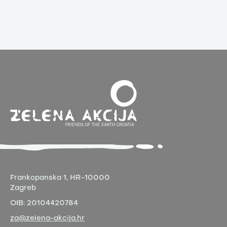
Frankopanska 1,
HR-10000
Zagreb
OIB:
20104420784
za@zelena-akcija.hr