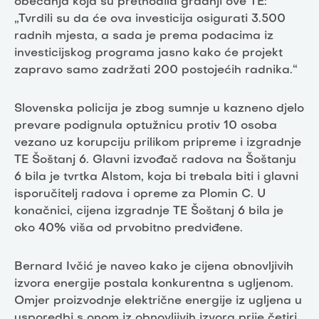
obećanja koja su prethodila gradnji ove TE:
„Tvrdili su da će ova investicija osigurati 3.500
radnih mjesta, a sada je prema podacima iz
investicijskog programa jasno kako će projekt
zapravo samo zadržati 200 postojećih radnika.“
Slovenska policija je zbog sumnje u kazneno djelo
prevare podignula optužnicu protiv 10 osoba
vezano uz korupciju prilikom pripreme i izgradnje
TE Šoštanj 6. Glavni izvođač radova na Šoštanju
6 bila je tvrtka Alstom, koja bi trebala biti i glavni
isporučitelj radova i opreme za Plomin C. U
konačnici, cijena izgradnje TE Šoštanj 6 bila je
oko 40% viša od prvobitno predviđene.
Bernard Ivčić je naveo kako je cijena obnovljivih
izvora energije postala konkurentna s ugljenom.
Omjer proizvodnje električne energije iz ugljena u
usporedbi s onom iz obnovljivih izvora prije četiri