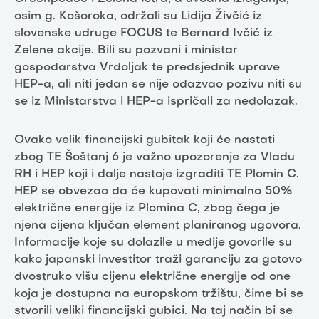
osim g. Košoroka, održali su Lidija Živčić iz
slovenske udruge FOCUS te Bernard Ivčić iz
Zelene akcije. Bili su pozvani i ministar
gospodarstva Vrdoljak te predsjednik uprave
HEP-a, ali niti jedan se nije odazvao pozivu niti su
se iz Ministarstva i HEP-a ispričali za nedolazak.
Ovako velik financijski gubitak koji će nastati
zbog TE Šoštanj 6 je važno upozorenje za Vladu
RH i HEP koji i dalje nastoje izgraditi TE Plomin C.
HEP se obvezao da će kupovati minimalno 50%
električne energije iz Plomina C, zbog čega je
njena cijena ključan element planiranog ugovora.
Informacije koje su dolazile u medije govorile su
kako japanski investitor traži garanciju za gotovo
dvostruko višu cijenu električne energije od one
koja je dostupna na europskom tržištu, čime bi se
stvorili veliki financijski gubici. Na taj način bi se