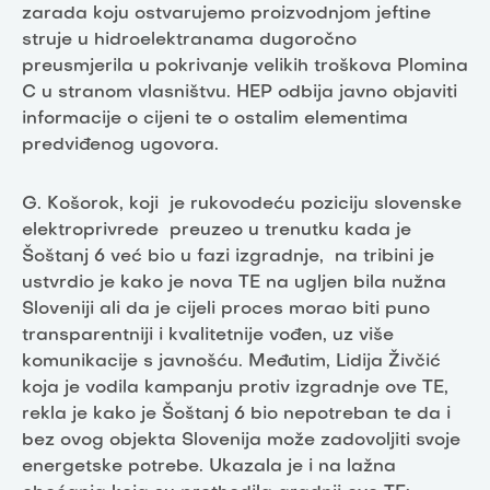
zarada koju ostvarujemo proizvodnjom jeftine
struje u hidroelektranama dugoročno
preusmjerila u pokrivanje velikih troškova Plomina
C u stranom vlasništvu. HEP odbija javno objaviti
informacije o cijeni te o ostalim elementima
predviđenog ugovora.
G. Košorok, koji je rukovodeću poziciju slovenske
elektroprivrede preuzeo u trenutku kada je
Šoštanj 6 već bio u fazi izgradnje, na tribini je
ustvrdio je kako je nova TE na ugljen bila nužna
Sloveniji ali da je cijeli proces morao biti puno
transparentniji i kvalitetnije vođen, uz više
komunikacije s javnošću. Međutim, Lidija Živčić
koja je vodila kampanju protiv izgradnje ove TE,
rekla je kako je Šoštanj 6 bio nepotreban te da i
bez ovog objekta Slovenija može zadovoljiti svoje
energetske potrebe. Ukazala je i na lažna