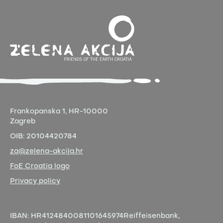
Frankopanska 1,
HR-10000
Zagreb
OIB:
20104420784
za@zelena-akcija.hr
FoE Croatia logo
Privacy policy
IBAN:
HR4124840081101645974
Reiffeisenbank,