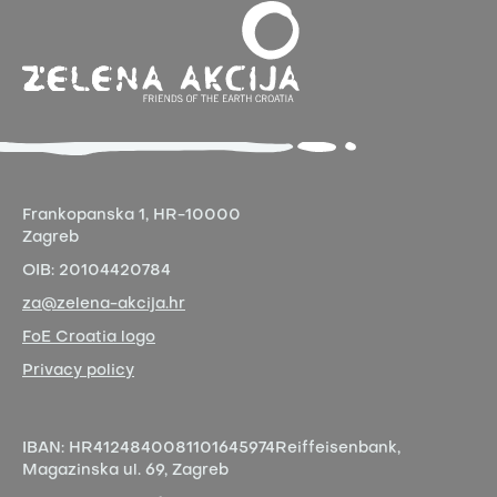
Frankopanska 1,
HR-10000
Zagreb
OIB:
20104420784
za@zelena-akcija.hr
FoE Croatia logo
Privacy policy
IBAN:
HR4124840081101645974
Reiffeisenbank,
Magazinska ul. 69, Zagreb