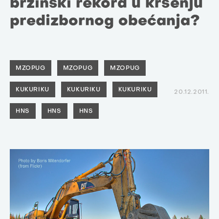
brzinski rekord u kršenju
predizbornog obećanja?
MZOPUG
MZOPUG
MZOPUG
KUKURIKU
KUKURIKU
KUKURIKU
20.12.2011.
HNS
HNS
HNS