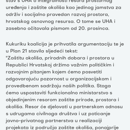
stav s UHA o integralnosti resora prostornog
uređenja i zaštite okoliša kao jedinog jamstva za
održiv i socijalno pravedan razvoj prostora,
hrvatskog osnovnog resursa. O tome se UHA i
zasebno očitovala pismom od 20. prosinca.
Kukuriku koalicija je prihvatila argumentaciju te je
u Plan 21 stavila sljedeći tekst:
"Zaštitu okoliša, prirodnih dobara i prostora u
Republici Hrvatskoj držimo važnim političkim i
razvojnim pitanjem kojem ćemo posvetiti
odgovarajuću pozornost u organizacijskom i
provedbenom sadržaju naših politika. Stoga
ćemo uspostaviti funkcionalno ministarstvo s
objedinjenim resorom zaštite prirode, prostora i
okoliša. Resor će djelovati u partnerskom odnosu
s udrugama civilnoga društva i uz poticanje
javno-privatnog partnerstva u realizaciji
projekata iz područja zaštite okoliša, ponajprije