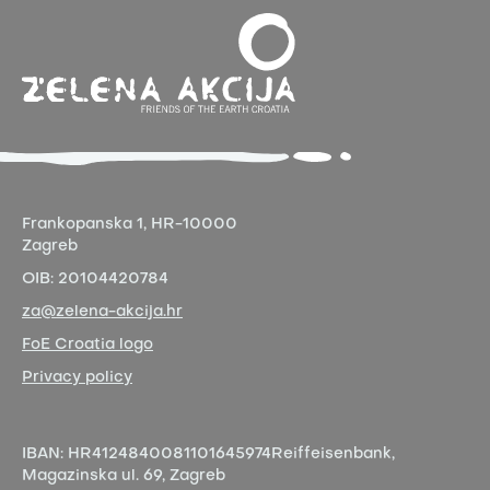
Frankopanska 1,
HR-10000
Zagreb
OIB:
20104420784
za@zelena-akcija.hr
FoE Croatia logo
Privacy policy
IBAN:
HR4124840081101645974
Reiffeisenbank,
Magazinska ul. 69, Zagreb