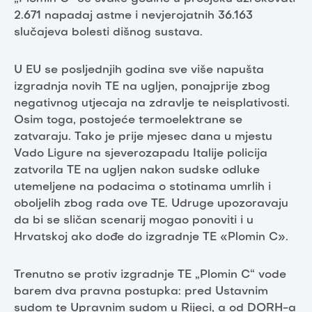
2.671 napadaj astme i nevjerojatnih 36.163
slučajeva bolesti dišnog sustava.
U EU se posljednjih godina sve više napušta
izgradnja novih TE na ugljen, ponajprije zbog
negativnog utjecaja na zdravlje te neisplativosti.
Osim toga, postojeće termoelektrane se
zatvaraju. Tako je prije mjesec dana u mjestu
Vado Ligure na sjeverozapadu Italije policija
zatvorila TE na ugljen nakon sudske odluke
utemeljene na podacima o stotinama umrlih i
oboljelih zbog rada ove TE. Udruge upozoravaju
da bi se sličan scenarij mogao ponoviti i u
Hrvatskoj ako dođe do izgradnje TE «Plomin C».
Trenutno se protiv izgradnje TE „Plomin C“ vode
barem dva pravna postupka: pred Ustavnim
sudom te Upravnim sudom u Rijeci, a od DORH-a