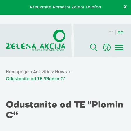
X
Preuzmite Pametni Zeleni Telefon
hr
en
Homepage
Activities: News
Odustanite od TE "Plomin C“
Odustanite od TE "Plomin
C“