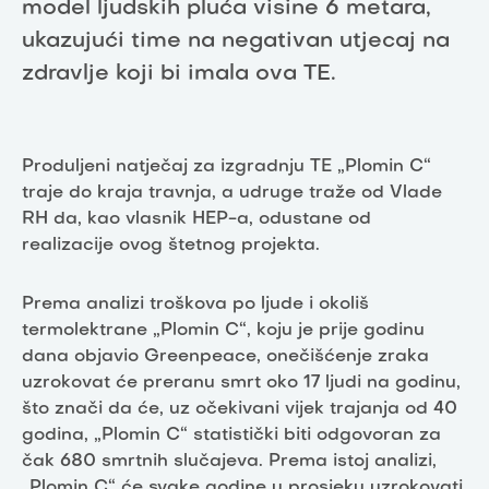
model ljudskih pluća visine 6 metara,
ukazujući time na negativan utjecaj na
zdravlje koji bi imala ova TE.
Produljeni natječaj za izgradnju TE „Plomin C“
traje do kraja travnja, a udruge traže od Vlade
RH da, kao vlasnik HEP-a, odustane od
realizacije ovog štetnog projekta.
Prema analizi troškova po ljude i okoliš
termolektrane „Plomin C“, koju je prije godinu
dana objavio Greenpeace, onečišćenje zraka
uzrokovat će preranu smrt oko 17 ljudi na godinu,
što znači da će, uz očekivani vijek trajanja od 40
godina, „Plomin C“ statistički biti odgovoran za
čak 680 smrtnih slučajeva. Prema istoj analizi,
„Plomin C“ će svake godine u prosjeku uzrokovati