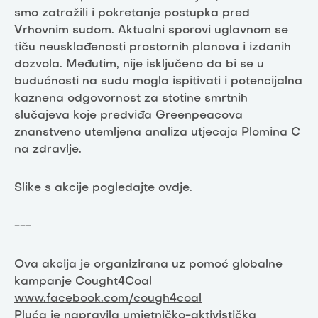
smo zatražili i pokretanje postupka pred
Vrhovnim sudom. Aktualni sporovi uglavnom se
tiču neusklađenosti prostornih planova i izdanih
dozvola. Međutim, nije isključeno da bi se u
budućnosti na sudu mogla ispitivati i potencijalna
kaznena odgovornost za stotine smrtnih
slučajeva koje predviđa Greenpeacova
znanstveno utemljena analiza utjecaja Plomina C
na zdravlje.
Slike s akcije pogledajte
ovdje
.
---
Ova akcija je organizirana uz pomoć globalne
kampanje Cought4Coal
www.facebook.com/cough4coal
Pluća je napravila umjetničko-aktivistička