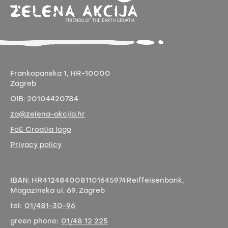
Frankopanska 1,
HR-10000
Zagreb
OIB:
20104420784
za@zelena-akcija.hr
FoE Croatia logo
Privacy policy
IBAN:
HR4124840081101645974
Reiffeisenbank,
Magazinska ul. 69, Zagreb
tel:
01/481-30-96
green phone:
01/48 12 225