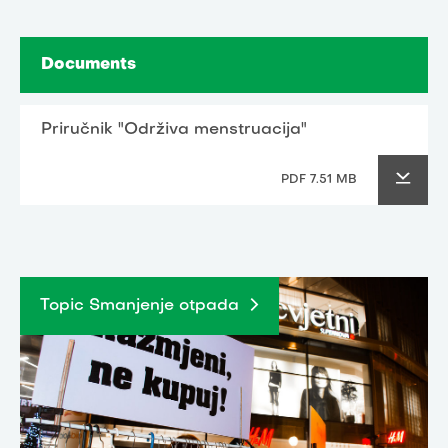
Documents
Priručnik "Održiva menstruacija"
PDF 7.51 MB
Topic Smanjenje otpada