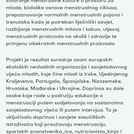
stvaranje menstrualne kulture u prostoru za
mlade, biološke osnove menstrualnog ciklusa,
prepoznavanje normalnih menstrualnih pojava i
trenutaka kada je potreban liječnički savjet,
razbijanje menstrualnih mitova i tabua, utjecaj
menstrualnih proizvoda na okoliš i zdravlje te
primjenu višekratnih menstrualnih proizvoda.
Projekt je rezultat suradnje osam europskih
ekoloških nevladinih organizacija i savjetodavnog
vijeća mladih, koje čine mladi iz Irske, Ujedinjenog
Kraljevstva, Portugala, Španjolske, Nizozemske,
Hrvatske, Mađarske i Ukrajine. Doprinos su dale
osobe koje rade u području edukacije o
menstruaciji putem sudjelovanja na sastancima
savjetodavnog vijeća ili putem intervjua. To je
uključivalo doprinos i savjete sveučilišnih
istraživača koji proučavaju menstruaciju,
sportskih znanstvenika_ica, nutricionista_kinja i