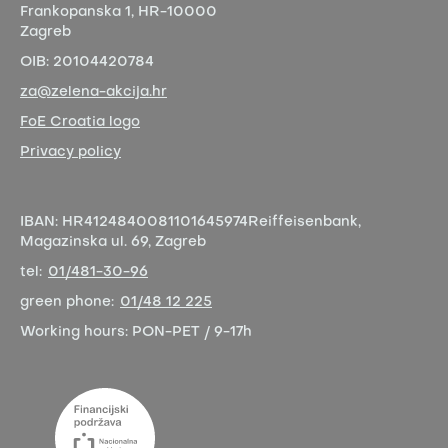
Frankopanska 1,
HR-10000
Zagreb
OIB:
20104420784
za@zelena-akcija.hr
FoE Croatia logo
Privacy policy
IBAN:
HR4124840081101645974
Reiffeisenbank,
Magazinska ul. 69, Zagreb
tel:
01/481-30-96
green phone:
01/48 12 225
Working hours:
PON-PET / 9-17h